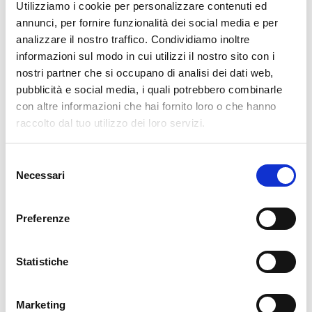
Utilizziamo i cookie per personalizzare contenuti ed
wall at multiple points and always choose the larger
annunci, per fornire funzionalità dei social media e per
measurement for both length and height.
We
analizzare il nostro traffico. Condividiamo inoltre
recommend adding an additional 10-15
informazioni sul modo in cui utilizzi il nostro sito con i
centimeters to the wall dimensions
to have a
nostri partner che si occupano di analisi dei dati web,
safety margin, which will be useful during the
pubblicità e social media, i quali potrebbero combinarle
installation phase.
con altre informazioni che hai fornito loro o che hanno
Which wallpaper do you want to install?
raccolto dal tuo utilizzo dei loro servizi.
Selezione
Necessari
del
consenso
Preferenze
Statistiche
Marketing