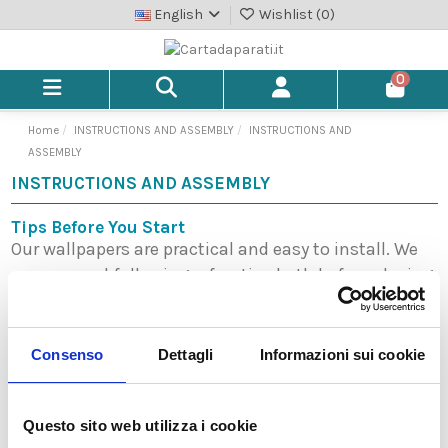
English
Wishlist (
0
)
0
Home
INSTRUCTIONS AND ASSEMBLY
INSTRUCTIONS AND
ASSEMBLY
INSTRUCTIONS AND ASSEMBLY
Tips Before You Start
Our wallpapers are practical and easy to install. We
recommend following a few tips both before placing
your order and during installation to achieve an
excellent technical and visual result.
Consenso
Dettagli
Informazioni sui cookie
We create wallpapers based on custom
measurements provided at the time of ordering so
that they fit your wall perfectly. Since most walls are
Questo sito web utilizza i cookie
not perfectly straight, it is important to measure the