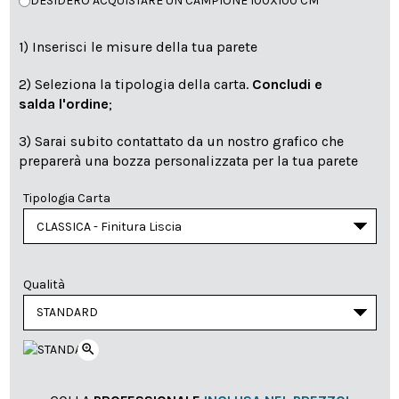
DESIDERO ACQUISTARE UN CAMPIONE 100X100 CM
1) Inserisci le misure della tua parete
2) Seleziona la tipologia della carta.
Concludi e
salda l'ordine
;
3) Sarai subito contattato da un nostro grafico che
preparerà una bozza personalizzata per la tua parete
Tipologia Carta
Qualità
zoom_in