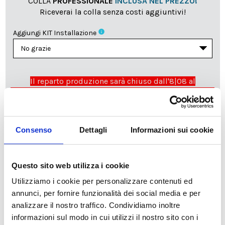
COLLA
PROFESSIONALE
INCLUSA NEL PREZZO!
Riceverai la colla senza costi aggiuntivi!
info
Aggiungi KIT Installazione
Il reparto produzione sarà chiuso dall'8|08 al
23|08|2026 pertanto tutti gli ordini effettuati dal 03|08
in poi verranno lavorati
a partire dal 24|08|2026
e
spediti compatibilmente con i tempi di produzione e
spedizione necessari.
Consenso
Dettagli
Informazioni sui cookie
cartadaparati.it vi augura una Felice Estate!
Questo sito web utilizza i cookie
Disponibile
Utilizziamo i cookie per personalizzare contenuti ed
34,49 €
49,28 €
annunci, per fornire funzionalità dei social media e per
-30%
Tasse incluse
analizzare il nostro traffico. Condividiamo inoltre
informazioni sul modo in cui utilizzi il nostro sito con i