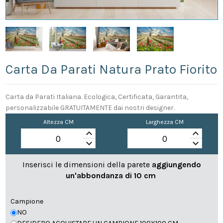
Carta Da Parati Natura Prato Fiorito
Carta da Parati Italiana. Ecologica, Certificata, Garantita,
personalizzabile GRATUITAMENTE dai nostri designer.
Altezza CM
Larghezza CM
keyboard_arrow_up
keyboard_arrow_up
keyboard_arrow_down
keyboard_arrow_down
Inserisci le dimensioni della parete
aggiungendo
un'abbondanza di 10 cm
Campione
NO