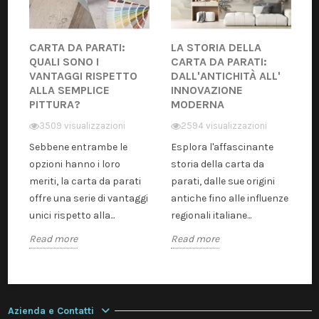
CARTA DA PARATI:
LA STORIA DELLA
QUALI SONO I
CARTA DA PARATI:
VANTAGGI RISPETTO
DALL'ANTICHITÀ ALL'
ALLA SEMPLICE
INNOVAZIONE
PITTURA?
MODERNA
3509 visualizzazioni
2594 visualizzazioni
Sebbene entrambe le
Esplora l'affascinante
opzioni hanno i loro
storia della carta da
meriti, la carta da parati
parati, dalle sue origini
offre una serie di vantaggi
antiche fino alle influenze
unici rispetto alla...
regionali italiane...
Read more
Read more
Azienda e Contatti