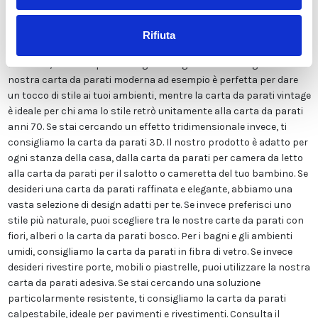
sostanze chimiche pericolose. Inoltre, possiede le certificazioni
ECOLOGICO e GREEN GUARD GOLD, garantendo la massima
sicurezza per te e la tua famiglia. Disponiamo di una vasta gamma
Rifiuta
di finiture tra cui LISCIA CLASSICA, TELA CANVAS, ADESIVA o FIBRA
DI VETRO, ed un ampio catalogo immagini molto variegato. La
nostra carta da parati moderna ad esempio è perfetta per dare
un tocco di stile ai tuoi ambienti, mentre la carta da parati vintage
è ideale per chi ama lo stile retrò unitamente alla carta da parati
anni 70. Se stai cercando un effetto tridimensionale invece, ti
consigliamo la carta da parati 3D. Il nostro prodotto è adatto per
ogni stanza della casa, dalla carta da parati per camera da letto
alla carta da parati per il salotto o cameretta del tuo bambino. Se
desideri una carta da parati raffinata e elegante, abbiamo una
vasta selezione di design adatti per te. Se invece preferisci uno
stile più naturale, puoi scegliere tra le nostre carte da parati con
fiori, alberi o la carta da parati bosco. Per i bagni e gli ambienti
umidi, consigliamo la carta da parati in fibra di vetro. Se invece
desideri rivestire porte, mobili o piastrelle, puoi utilizzare la nostra
carta da parati adesiva. Se stai cercando una soluzione
particolarmente resistente, ti consigliamo la carta da parati
calpestabile, ideale per pavimenti e rivestimenti. Consulta il