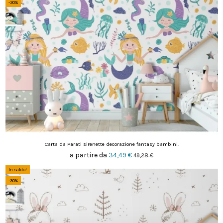
-30%
Carta da Parati sirenette decorazione fantasy bambini.
a partire da
34,49 €
49,28 €
In saldo!
-30%