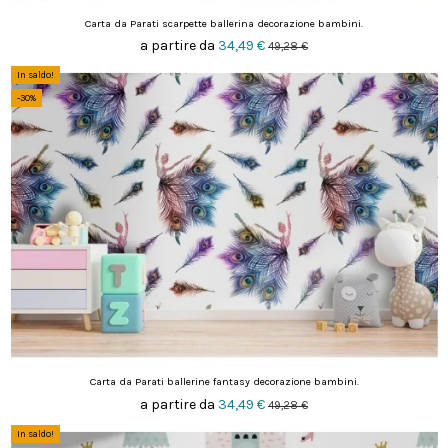
Carta da Parati scarpette ballerina decorazione bambini.
a partire da
34,49 €
49,28 €
In saldo!
-30%
Carta da Parati ballerine fantasy decorazione bambini.
a partire da
34,49 €
49,28 €
In saldo!