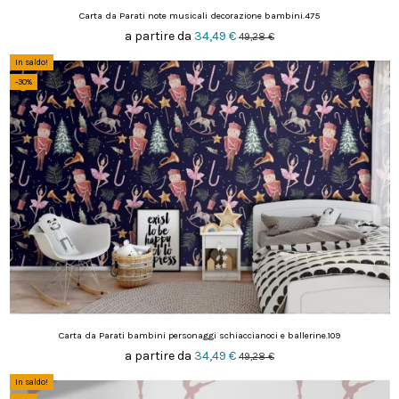
Carta da Parati note musicali decorazione bambini.475
a partire da
34,49 €
49,28 €
In saldo!
-30%
Carta da Parati bambini personaggi schiaccianoci e ballerine.109
a partire da
34,49 €
49,28 €
In saldo!