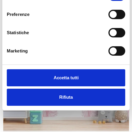
consenso
Preferenze
Statistiche
Carta da Parati accessori principessa pattern bambini.
a partire da
34,49 €
49,28 €
In saldo!
Marketing
-30%
Accetta tutti
Rifiuta