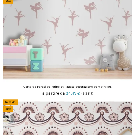
-30%
Carta da Parati ballerine stilizzate decorazione bambini.105
a partire da
34,49 €
49,28 €
In saldo!
-30%