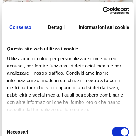
Consenso
Dettagli
Informazioni sui cookie
Questo sito web utilizza i cookie
Utilizziamo i cookie per personalizzare contenuti ed
Carta da Parati coniglietti decorazione bambini.
annunci, per fornire funzionalità dei social media e per
a partire da
34,49 €
49,28 €
analizzare il nostro traffico. Condividiamo inoltre
In saldo!
informazioni sul modo in cui utilizzi il nostro sito con i
-30%
nostri partner che si occupano di analisi dei dati web,
pubblicità e social media, i quali potrebbero combinarle
con altre informazioni che hai fornito loro o che hanno
raccolto dal tuo utilizzo dei loro servizi.
Selezione
Necessari
del