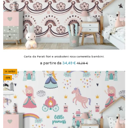
Carta da Parati fiori e arcobaleni rosa cameretta bambini.
a partire da
34,49 €
49,28 €
In saldo!
-30%