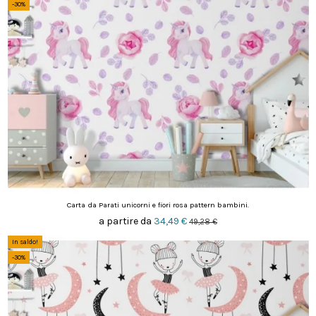
-30%
Carta da Parati unicorni e fiori rosa pattern bambini.
a partire da
34,49 €
49,28 €
In saldo!
-30%