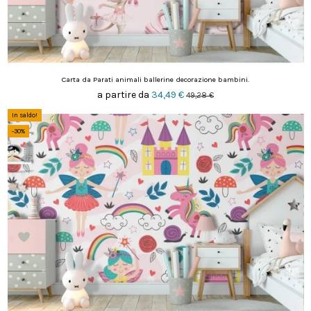
Carta da Parati animali ballerine decorazione bambini.
a partire da
34,49 €
49,28 €
In saldo!
-30%