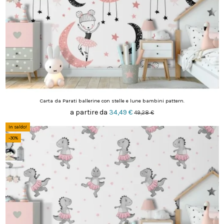
Carta da Parati ballerine con stelle e lune bambini pattern.
a partire da
34,49 €
49,28 €
In saldo!
-30%