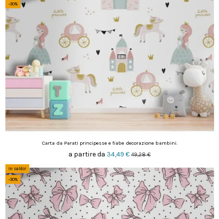
-30%
Carta da Parati principesse e fiabe decorazione bambini.
a partire da
34,49 €
49,28 €
In saldo!
-30%