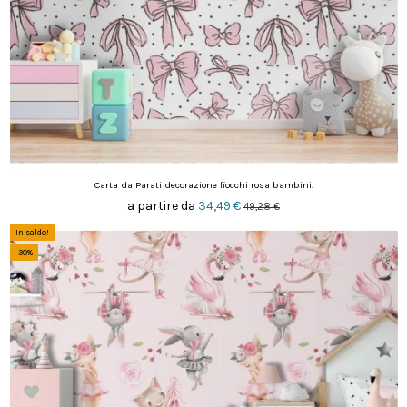
Carta da Parati decorazione fiocchi rosa bambini.
a partire da
34,49 €
49,28 €
In saldo!
-30%