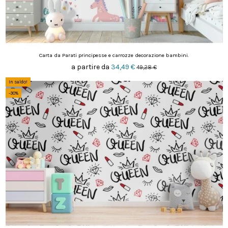
Carta da Parati principesse e carrozze decorazione bambini.
a partire da
34,49 €
49,28 €
In saldo!
-30%