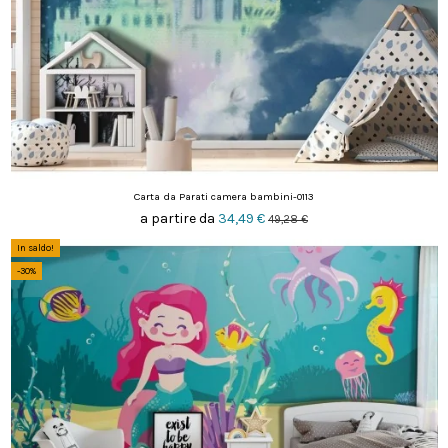
Carta da Parati camera bambini-0113
a partire da
34,49 €
49,28 €
In saldo!
-30%