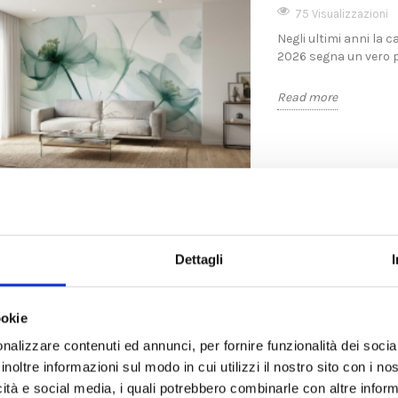
75 Visualizzazioni
Negli ultimi anni la c
2026 segna un vero pu
Read more
LA STORIA DELLA 
MODERNA
Dettagli
2605 Visualizzazion
Esplora l'affascinante
 BOTANICA: IL
CARTA DA PARATI IN FIBRA DI
DOVE
ookie
influenze regionali i
 STA
VETRO: CONVIENE DAVVERO?
PARAT
LE CASE
GUIDA COMPLETA
2026
nalizzare contenuti ed annunci, per fornire funzionalità dei socia
Read more
inoltre informazioni sul modo in cui utilizzi il nostro sito con i n
i
137 visualizzazioni
69 
icità e social media, i quali potrebbero combinarle con altre inform