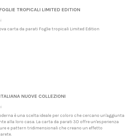
FOGLIE TROPICALI LIMITED EDITION
i
va carta da parati Foglie tropicali Limited Edition
ITALIANA NUOVE COLLEZIONI
i
oderna è una scelta ideale per coloro che cercano un'aggiunta
nte alla loro casa. La carta da parati 3D offre un'esperienza
ture e pattern tridimensionali che creano un effetto
arete.