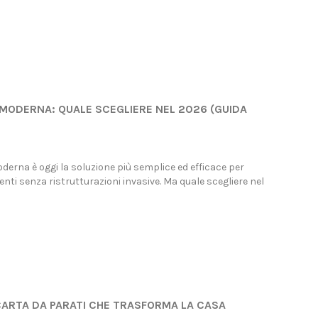
 MODERNA: QUALE SCEGLIERE NEL 2026 (GUIDA
 DA PARATI ITALIANA
CARTA DA PARATI ITALIANA
E COLLEZIONI
2953 visualizzazioni
8 visualizzazioni
Carta da Parati made in italy.
derna è oggi la soluzione più semplice ed efficace per
ta da parati moderna è una
Ecologica, certificata, garantita.
nti senza ristrutturazioni invasive. Ma quale scegliere nel
 ideale per coloro che cercano
Scopri le nuove carte su
iunta raffinata e accattivante
cartadaparati.it
o...
Read more
more
CARTA DA PARATI CHE TRASFORMA LA CASA