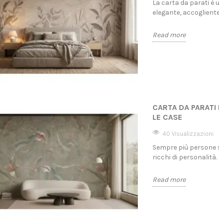
La carta da parati è 
elegante, accogliente
Read more
CARTA DA PARATI
LE CASE
40 Visualizzazioni
Sempre più persone sc
ricchi di personalità.
Read more
 BOTANICA: IL
CARTA DA PARATI IN FIBRA DI
DOVE
 STA
VETRO: CONVIENE DAVVERO?
PARAT