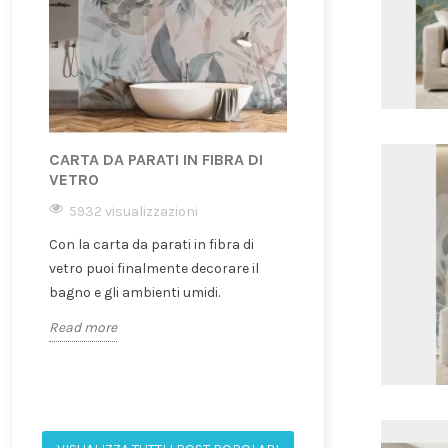
CARTA DA PARATI IN FIBRA DI
CARTA DA PARATI
VETRO
MODERNA E RAFF
5932 visualizzazioni
4631 visualizzazi
Con la carta da parati in fibra di
Carta da parati Canv
vetro puoi finalmente decorare il
qualità ha? Quando u
bagno e gli ambienti umidi.
Come applicare la c
Tutte le...
Read more
Read more