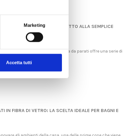
ercando carta da parati online
La carta da parati moderna è oggi 
 sai dove acquistare? Oggi
soluzione più semplice ed efficace
re carta da parati online è la
per trasformare gli ambienti senza.
più...
Marketing
Read more
 QUALI SONO I VANTAGGI RISPETTO ALLA SEMPLICE
more
i
pzioni hanno i loro meriti, la carta da parati offre una serie di
o alla vernice.
Accetta tutti
I IN FIBRA DI VETRO: LA SCELTA IDEALE PER BAGNI E
nnovare gli ambienti della casa, una delle prime cose che viene