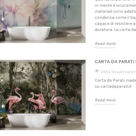
in mente è sicurament
materiali sono adatti
condensa come il bagn
capace di resistere 
duratura. La carta da 
Read more
CARTA DA PARATI 
2953 Visualizzazion
Carta da Parati made i
su cartadaparati.it
Read more