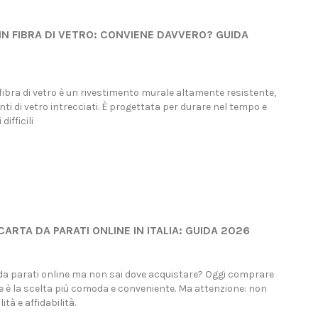
(GUIDA COMPLETA)
IN FIBRA DI VETRO: CONVIENE DAVVERO? GUIDA
visualizzazioni
93 visualizzazioni
ercando carta da parati online
La carta da parati moderna è oggi 
 sai dove acquistare? Oggi
soluzione più semplice ed efficace
re carta da parati online è la
per trasformare gli ambienti senza.
 fibra di vetro è un rivestimento murale altamente resistente,
più...
nti di vetro intrecciati. È progettata per durare nel tempo e
Read more
difficili
more
RTA DA PARATI ONLINE IN ITALIA: GUIDA 2026
da parati online ma non sai dove acquistare? Oggi comprare
e è la scelta più comoda e conveniente. Ma attenzione: non
lità e affidabilità.