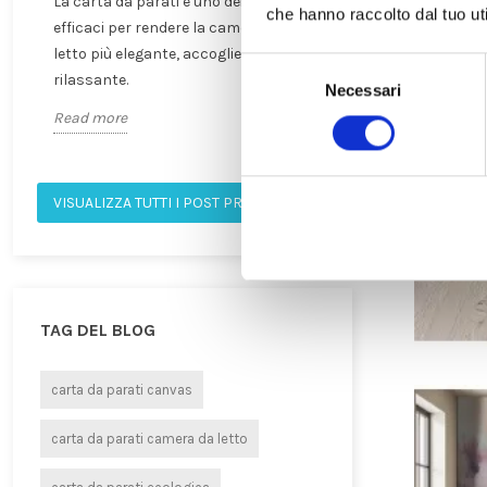
La carta da parati è uno dei modi più
Sempre più persone
che hanno raccolto dal tuo uti
efficaci per rendere la camera da
questo stile per cre
letto più elegante, accogliente e
rilassanti, eleganti e
Selezione
rilassante.
personalità.
Necessari
del
consenso
Read more
Read more
VISUALIZZA TUTTI I POST PRESENTATO
TAG DEL BLOG
carta da parati canvas
carta da parati camera da letto