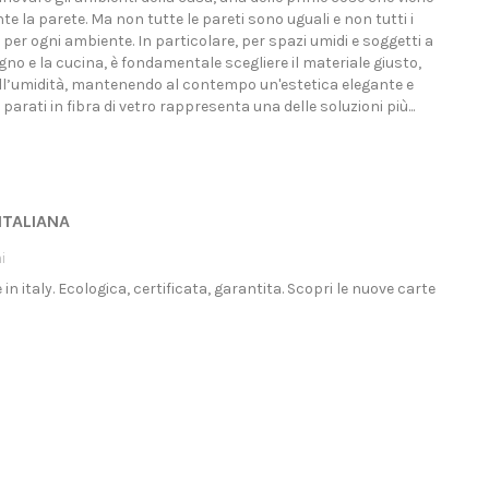
e la parete. Ma non tutte le pareti sono uguali e non tutti i
 per ogni ambiente. In particolare, per spazi umidi e soggetti a
o e la cucina, è fondamentale scegliere il materiale giusto,
all’umidità, mantenendo al contempo un'estetica elegante e
parati in fibra di vetro rappresenta una delle soluzioni più...
ITALIANA
i
n italy. Ecologica, certificata, garantita. Scopri le nuove carte