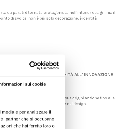
arta da parati è tornata protagonista nell’interior design, ma il
nto di svolta: non è più solo decorazione, è identità.
CARTA DA PARATI: DALL'ANTICHITÀ ALL' INNOVAZIONE
Informazioni sui cookie
i
 storia della carta da parati, dalle sue origini antiche fino alle
 COMPRARE CARTA DA
CARTA DA PARATI MODERNA:
taliane e alla sua moderna evoluzione nel design.
I ONLINE IN ITALIA: GUIDA
QUALE SCEGLIERE NEL 2026
(GUIDA COMPLETA)
l media e per analizzare il
ostri partner che si occupano
visualizzazioni
93 visualizzazioni
azioni che hai fornito loro o