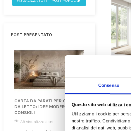
VISUALIZZA TUTTI I POST POPOLARI
POST PRESENTATO
Consenso
CARTA DA PARATI PER CAMERA
CARTA DA PARATI
Questo sito web utilizza i c
DA LETTO: IDEE MODERNE E
TREND 2026 CHE
CONSIGLI
TRASFORMANDO 
Utilizziamo i cookie per perso
nostro traffico. Condividiamo 
39 visualizzazioni
40 visualizzazion
di analisi dei dati web, pubbl