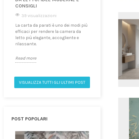
CONSIGLI
TRASFORMANDO 
39 visualizzazioni
40 visualizzazion
La carta da parati è uno dei modi più
Sempre più persone
efficaci per rendere la camera da
questo stile per cre
letto più elegante, accogliente e
rilassanti, eleganti e
rilassante.
personalità.
Read more
Read more
VISUALIZZA TUTTI GLI ULTIMI POST
POST POPOLARI