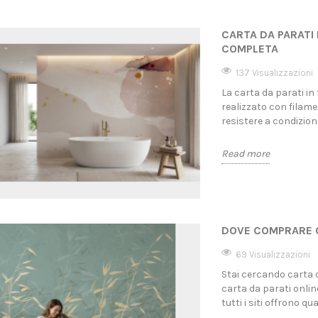
LE CASE
GUIDA COMPLETA
2026
CARTA DA PARATI 
i
137 visualizzazioni
69 
COMPLETA
 scelgono
La carta da parati in fibra di vetro è
Stai c
are ambienti
un rivestimento murale altamente
ma non
137 Visualizzazioni
 ricchi di
resistente, realizzato con filamenti
compra
La carta da parati in
di vetro...
scelta 
realizzato con filame
resistere a condizioni 
Read more
Read 
Read more
DOVE COMPRARE CA
69 Visualizzazioni
Stai cercando carta 
carta da parati onlin
tutti i siti offrono qua