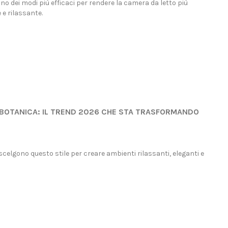
uno dei modi più efficaci per rendere la camera da letto più
 e rilassante.
 BOTANICA: IL TREND 2026 CHE STA TRASFORMANDO
elgono questo stile per creare ambienti rilassanti, eleganti e
 COMPRARE CARTA DA
CARTA DA PARATI MODERNA:
I ONLINE IN ITALIA: GUIDA
QUALE SCEGLIERE NEL 2026