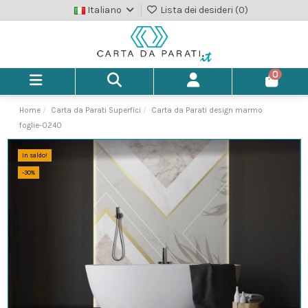
Italiano
Lista dei desideri (
0
)
0
Home
Carta da Parati Superfici
Carta da Parati design marmo
foglie-0240
In saldo!
-30%