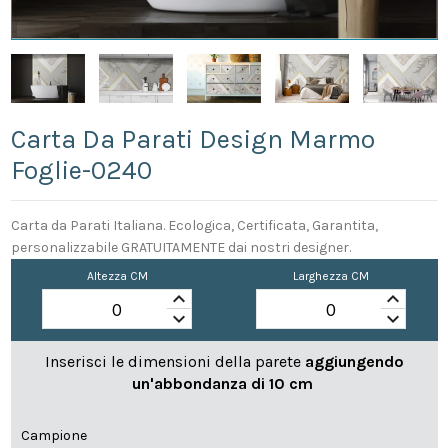
Carta Da Parati Design Marmo
Foglie-0240
Carta da Parati Italiana. Ecologica, Certificata, Garantita,
personalizzabile GRATUITAMENTE dai nostri designer.
Altezza CM
Larghezza CM
keyboard_arrow_up
keyboard_arrow_up
keyboard_arrow_down
keyboard_arrow_down
Inserisci le dimensioni della parete
aggiungendo
un'abbondanza di 10 cm
Campione