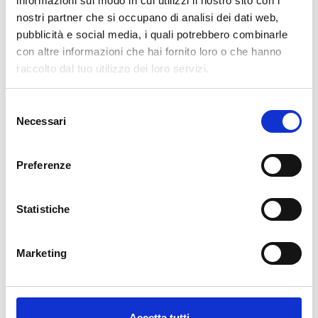
informazioni sul modo in cui utilizzi il nostro sito con i
nostri partner che si occupano di analisi dei dati web,
AGGIUNGI AL CARRELLO
pubblicità e social media, i quali potrebbero combinarle
con altre informazioni che hai fornito loro o che hanno
raccolto dal tuo utilizzo dei loro servizi.
Selezione
Necessari
del
consenso
Preferenze
Descrizione
Statistiche
La nostra carta da parati Italiana è il frutto di anni di esperienza e
investimenti in nuove tecnologie made in Italy. Produciamo la
Marketing
nostra carta da parati esclusivamente in Italia per garantirne
sempre la massima qualità. Questa carta personalizzabile nello
style e nei colori GRATUITAMENTE dai nostri designer e adatta ad
ogni tipo di esigenza, grazie al suo design versatile e raffinato.
Accetta tutti