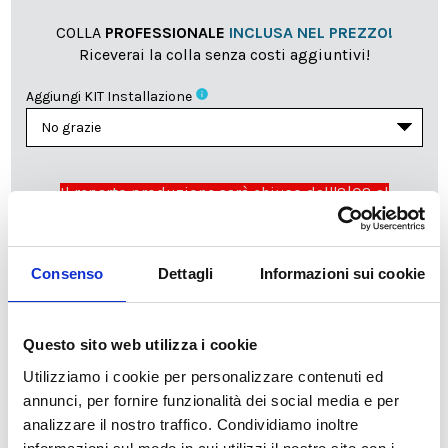
COLLA
PROFESSIONALE
INCLUSA NEL PREZZO!
Riceverai la colla senza costi aggiuntivi!
info
Aggiungi KIT Installazione
Il reparto produzione sarà chiuso dall'8|08 al
23|08|2026 pertanto tutti gli ordini effettuati dal 03|08
in poi verranno lavorati
a partire dal 24|08|2026
e
spediti compatibilmente con i tempi di produzione e
Consenso
Dettagli
Informazioni sui cookie
spedizione necessari.
cartadaparati.it vi augura una Felice Estate!
Questo sito web utilizza i cookie
Utilizziamo i cookie per personalizzare contenuti ed
Disponibile
annunci, per fornire funzionalità dei social media e per
34,49 €
49,28 €
-30%
analizzare il nostro traffico. Condividiamo inoltre
Tasse incluse