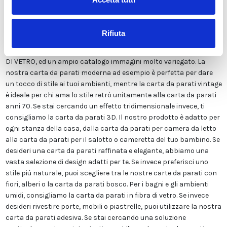
Viene stampata in altissima risoluzione e non contiene solventi o
sostanze chimiche pericolose. Inoltre, possiede le certificazioni
ECOLOGICO e GREEN GUARD GOLD, garantendo la massima
Rifiuta
sicurezza per te e la tua famiglia. Disponiamo di una vasta gamma
di finiture tra cui LISCIA CLASSICA, TELA CANVAS, ADESIVA o FIBRA
DI VETRO, ed un ampio catalogo immagini molto variegato. La
nostra carta da parati moderna ad esempio è perfetta per dare
un tocco di stile ai tuoi ambienti, mentre la carta da parati vintage
è ideale per chi ama lo stile retrò unitamente alla carta da parati
anni 70. Se stai cercando un effetto tridimensionale invece, ti
consigliamo la carta da parati 3D. Il nostro prodotto è adatto per
ogni stanza della casa, dalla carta da parati per camera da letto
alla carta da parati per il salotto o cameretta del tuo bambino. Se
desideri una carta da parati raffinata e elegante, abbiamo una
vasta selezione di design adatti per te. Se invece preferisci uno
stile più naturale, puoi scegliere tra le nostre carte da parati con
fiori, alberi o la carta da parati bosco. Per i bagni e gli ambienti
umidi, consigliamo la carta da parati in fibra di vetro. Se invece
desideri rivestire porte, mobili o piastrelle, puoi utilizzare la nostra
carta da parati adesiva. Se stai cercando una soluzione