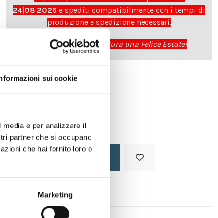
24|08|2026
e spediti compatibilmente con i tempi di
produzione e spedizione necessari.
cartadaparati.it vi augura una Felice Estate!
Informazioni sui cookie
Disponibile
34,49 €
49,28 €
-30%
Tasse incluse
l media e per analizzare il
ostri partner che si occupano
azioni che hai fornito loro o
Aggiungi al carrello
Marketing