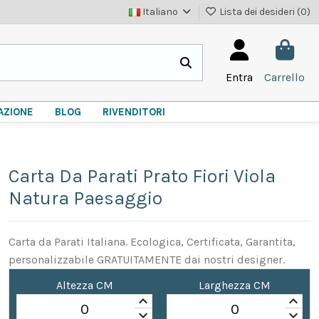
Italiano
Lista dei desideri (
0
)
Entra
Carrello
AZIONE
BLOG
RIVENDITORI
Carta Da Parati Prato Fiori Viola
Natura Paesaggio
Carta da Parati Italiana. Ecologica, Certificata, Garantita,
personalizzabile GRATUITAMENTE dai nostri designer.
Altezza CM
Larghezza CM
keyboard_arrow_up
keyboard_arrow_up
keyboard_arrow_down
keyboard_arrow_down