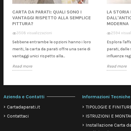
CARTA DA PARATI: QUALI SONO I
LA STORIA
VANTAGGI RISPETTO ALLA SEMPLICE
DALL'ANTI
PITTURA?
MODERNA
3508 visualizzazioni
2594 visual
Sebbene entrambe le opzioni hanno i loro
Esplora l'aff
meriti, la carta da parati offre una serie di
parati, dalle 
vantaggi unici rispetto alla...
influenze regi
Read more
Read more
Azienda e Contatti
Informazioni Tecniche
Cartadaparati.it
TIPOLOGIE E FINITUR
Contattaci
ISTRUZIONI E MONTA
Installazione Carta da