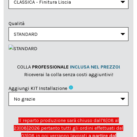
Qualità
COLLA
PROFESSIONALE
INCLUSA NEL PREZZO!
Riceverai la colla senza costi aggiuntivi!
info
Aggiungi KIT Installazione
Il reparto produzione sarà chiuso dall'8|08 al
23|08|2026 pertanto tutti gli ordini effettuati dal
03|08 in poi verranno lavorati
a partire dal