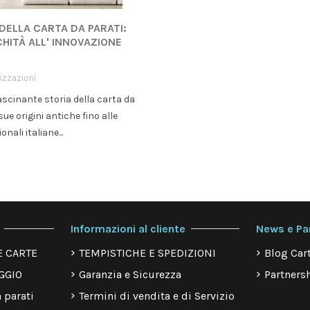
 DELLA CARTA DA PARATI:
CHITÀ ALL' INNOVAZIONE
izzazioni
ascinante storia della carta da
sue origini antiche fino alle
onali italiane...
Informazioni al cliente
News e Pa
E CARTE
TEMPISTICHE E SPEDIZIONI
Blog Cart
GGIO
Garanzia e Sicurezza
Partnersh
 parati
Termini di vendita e di Servizio