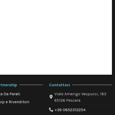
rtnership
Contattaci
a Da Parati
Viale Amerigo Vespucci, 163
65126 Pescara
ip e Rivenditori
+39 0852312254