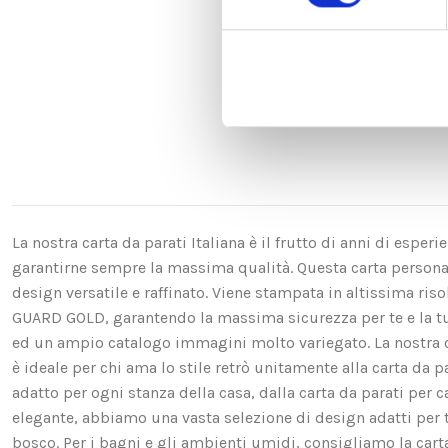
La nostra carta da parati Italiana è il frutto di anni di espe
garantirne sempre la massima qualità. Questa carta personali
design versatile e raffinato. Viene stampata in altissima ri
GUARD GOLD, garantendo la massima sicurezza per te e la t
ed un ampio catalogo immagini molto variegato. La nostra ca
è ideale per chi ama lo stile retrò unitamente alla carta da p
adatto per ogni stanza della casa, dalla carta da parati per c
elegante, abbiamo una vasta selezione di design adatti per te. 
bosco. Per i bagni e gli ambienti umidi, consigliamo la carta d