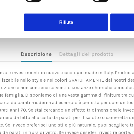
Rifiuta
Descrizione
Dettagli del prodotto
rienza e investimenti in nuove tecnologie made in Italy. Produci
zzabile nello style e nei colori GRATUITAMENTE dai nostri des
soluzione e non contiene solventi o sostanze chimiche pericolo
ua famiglia. Disponiamo di una vasta gamma di finiture tra c
rta da parati moderna ad esempio è perfetta per dare un tocco 
arati anni 70. Se stai cercando un effetto tridimensionale invec
amera da letto alla carta da parati per il salotto o cameretta d
Se invece preferisci uno stile più naturale, puoi scegliere tra l
a parati in fibra di vetro. Se invece desideri rivestire porte, m