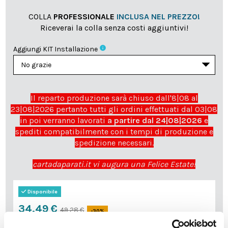
COLLA
PROFESSIONALE
INCLUSA NEL PREZZO!
Riceverai la colla senza costi aggiuntivi!
info
Aggiungi KIT Installazione
Il reparto produzione sarà chiuso dall'8|08 al
23|08|2026 pertanto tutti gli ordini effettuati dal 03|08
in poi verranno lavorati
a partire dal 24|08|2026
e
spediti compatibilmente con i tempi di produzione e
spedizione necessari.
cartadaparati.it vi augura una Felice Estate!
Disponibile
34,49 €
49,28 €
-30%
Tasse incluse