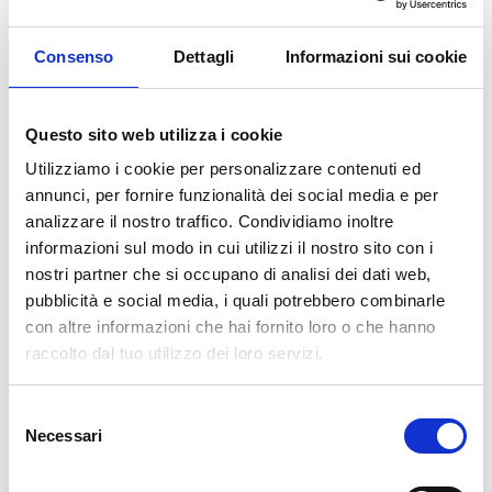
AGGIUNGI AL CARRELLO
Consenso
Dettagli
Informazioni sui cookie
Questo sito web utilizza i cookie
Utilizziamo i cookie per personalizzare contenuti ed
annunci, per fornire funzionalità dei social media e per
analizzare il nostro traffico. Condividiamo inoltre
informazioni sul modo in cui utilizzi il nostro sito con i
nostri partner che si occupano di analisi dei dati web,
Descrizione
pubblicità e social media, i quali potrebbero combinarle
con altre informazioni che hai fornito loro o che hanno
raccolto dal tuo utilizzo dei loro servizi.
La nostra carta da parati Italiana è il frutto di anni di esperienza e
investimenti in nuove tecnologie made in Italy. Produciamo la
nostra carta da parati esclusivamente in Italia per garantirne
Selezione
sempre la massima qualità. Questa carta personalizzabile nello
Necessari
del
style e nei colori GRATUITAMENTE dai nostri designer e adatta ad
consenso
ogni tipo di esigenza, grazie al suo design versatile e raffinato.