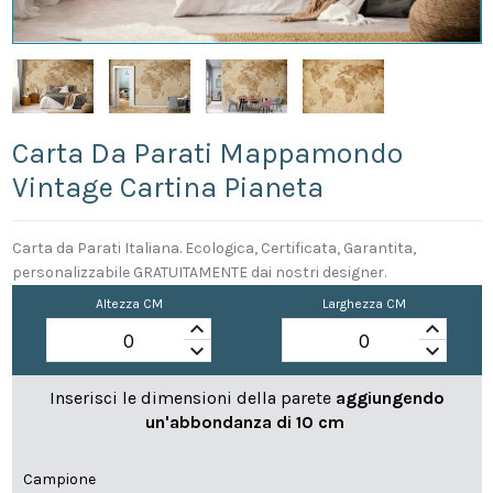
Carta Da Parati Mappamondo
Vintage Cartina Pianeta
Carta da Parati Italiana. Ecologica, Certificata, Garantita,
personalizzabile GRATUITAMENTE dai nostri designer.
Altezza CM
Larghezza CM
keyboard_arrow_up
keyboard_arrow_up
keyboard_arrow_down
keyboard_arrow_down
Inserisci le dimensioni della parete
aggiungendo
un'abbondanza di 10 cm
Campione