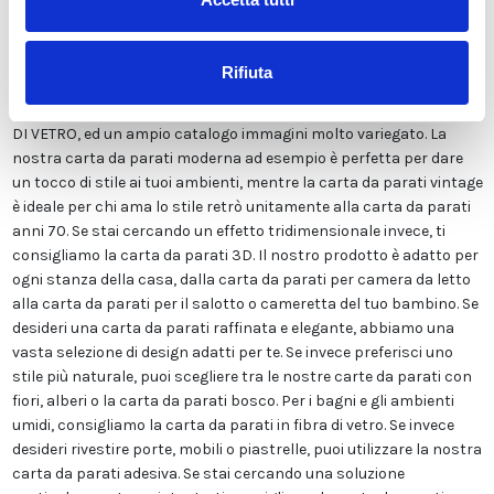
Viene stampata in altissima risoluzione e non contiene solventi o
sostanze chimiche pericolose. Inoltre, possiede le certificazioni
ECOLOGICO e GREEN GUARD GOLD, garantendo la massima
Rifiuta
sicurezza per te e la tua famiglia. Disponiamo di una vasta gamma
di finiture tra cui LISCIA CLASSICA, TELA CANVAS, ADESIVA o FIBRA
DI VETRO, ed un ampio catalogo immagini molto variegato. La
nostra carta da parati moderna ad esempio è perfetta per dare
un tocco di stile ai tuoi ambienti, mentre la carta da parati vintage
è ideale per chi ama lo stile retrò unitamente alla carta da parati
anni 70. Se stai cercando un effetto tridimensionale invece, ti
consigliamo la carta da parati 3D. Il nostro prodotto è adatto per
ogni stanza della casa, dalla carta da parati per camera da letto
alla carta da parati per il salotto o cameretta del tuo bambino. Se
desideri una carta da parati raffinata e elegante, abbiamo una
vasta selezione di design adatti per te. Se invece preferisci uno
stile più naturale, puoi scegliere tra le nostre carte da parati con
fiori, alberi o la carta da parati bosco. Per i bagni e gli ambienti
umidi, consigliamo la carta da parati in fibra di vetro. Se invece
desideri rivestire porte, mobili o piastrelle, puoi utilizzare la nostra
carta da parati adesiva. Se stai cercando una soluzione