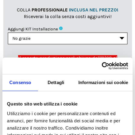
COLLA
PROFESSIONALE
INCLUSA NEL PREZZO!
Riceverai la colla senza costi aggiuntivi!
info
Aggiungi KIT Installazione
Il reparto produzione sarà chiuso dall'8|08 al
23|08|2026 pertanto tutti gli ordini effettuati dal 03|08
in poi verranno lavorati
a partire dal 24|08|2026
e
spediti compatibilmente con i tempi di produzione e
Consenso
Dettagli
Informazioni sui cookie
spedizione necessari.
cartadaparati.it vi augura una Felice Estate!
Questo sito web utilizza i cookie
Utilizziamo i cookie per personalizzare contenuti ed
Disponibile
annunci, per fornire funzionalità dei social media e per
34,49 €
49,28 €
-30%
analizzare il nostro traffico. Condividiamo inoltre
Tasse incluse