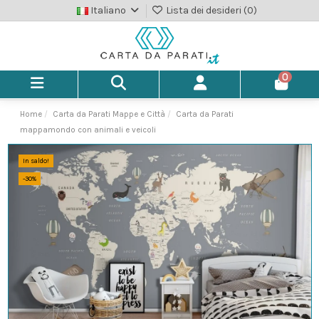
Italiano
Lista dei desideri (
0
)
0
Home
Carta da Parati Mappe e Città
Carta da Parati
mappamondo con animali e veicoli
In saldo!
-30%