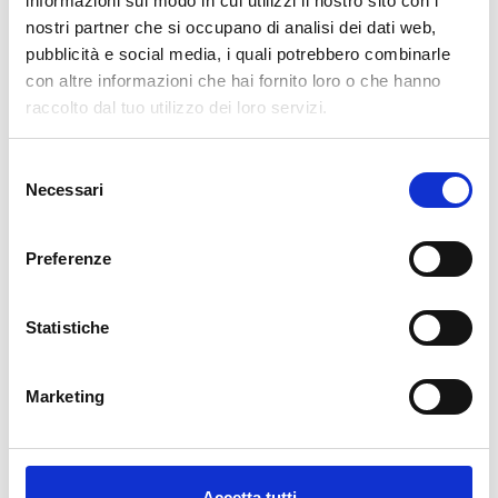
informazioni sul modo in cui utilizzi il nostro sito con i
nostri partner che si occupano di analisi dei dati web,
AGGIUNGI AL CARRELLO
pubblicità e social media, i quali potrebbero combinarle
con altre informazioni che hai fornito loro o che hanno
raccolto dal tuo utilizzo dei loro servizi.
Selezione
Necessari
del
consenso
Preferenze
Descrizione
Statistiche
La nostra carta da parati Italiana è il frutto di anni di esperienza e
investimenti in nuove tecnologie made in Italy. Produciamo la
Marketing
nostra carta da parati esclusivamente in Italia per garantirne
sempre la massima qualità. Questa carta personalizzabile nello
style e nei colori GRATUITAMENTE dai nostri designer e adatta ad
ogni tipo di esigenza, grazie al suo design versatile e raffinato.
Accetta tutti