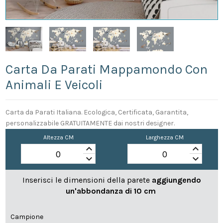
Carta Da Parati Mappamondo Con
Animali E Veicoli
Carta da Parati Italiana. Ecologica, Certificata, Garantita,
personalizzabile GRATUITAMENTE dai nostri designer.
Altezza CM
Larghezza CM
keyboard_arrow_up
keyboard_arrow_up
keyboard_arrow_down
keyboard_arrow_down
Inserisci le dimensioni della parete
aggiungendo
un'abbondanza di 10 cm
Campione