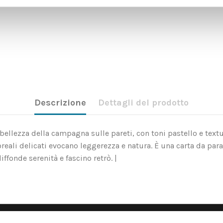
Descrizione
Dettagli del prodotto
bellezza della campagna sulle pareti, con toni pastello e textu
loreali delicati evocano leggerezza e natura. È una carta da par
ffonde serenità e fascino retrò. |