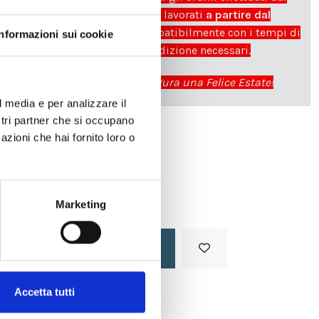
03|08 in poi verranno lavorati
a partire dal
24|08|2026
e spediti compatibilmente con i tempi di
Informazioni sui cookie
produzione e spedizione necessari.
cartadaparati.it vi augura una Felice Estate!
l media e per analizzare il
ostri partner che si occupano
azioni che hai fornito loro o
Disponibile
34,49 €
49,28 €
-30%
Tasse incluse
Marketing
Aggiungi al carrello
Accetta tutti