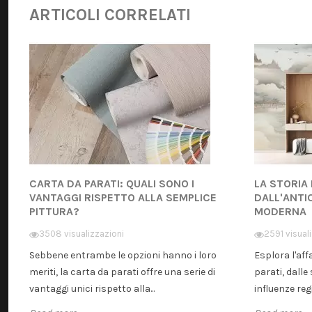
ARTICOLI CORRELATI
CARTA DA PARATI: QUALI SONO I
LA STORIA
VANTAGGI RISPETTO ALLA SEMPLICE
DALL'ANTI
PITTURA?
MODERNA
3508 visualizzazioni
2591 visual
Sebbene entrambe le opzioni hanno i loro
Esplora l'aff
meriti, la carta da parati offre una serie di
parati, dalle 
vantaggi unici rispetto alla...
influenze regi