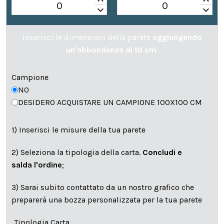
keyboard_arrow_up
keyboard_arrow_up
keyboard_arrow_down
keyboard_arrow_down
Inserisci le dimensioni della parete
aggiungendo
un'abbondanza di 10 cm
Campione
NO
DESIDERO ACQUISTARE UN CAMPIONE 100X100 CM
1) Inserisci le misure della tua parete
2) Seleziona la tipologia della carta.
Concludi e
salda l'ordine
;
3) Sarai subito contattato da un nostro grafico che
preparerà una bozza personalizzata per la tua parete
Tipologia Carta