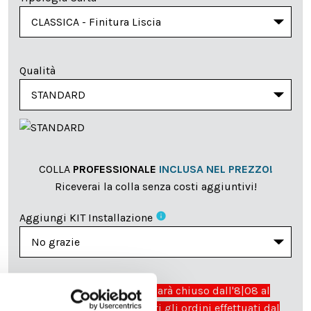
Qualità
COLLA
PROFESSIONALE
INCLUSA NEL PREZZO!
Riceverai la colla senza costi aggiuntivi!
info
Aggiungi KIT Installazione
Il reparto produzione sarà chiuso dall'8|08 al
23|08|2026 pertanto tutti gli ordini effettuati dal