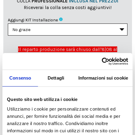
COLLA
PROFESSIONALE
INCLUSA NEL PREZZO!
Riceverai la colla senza costi aggiuntivi!
info
Aggiungi KIT Installazione
Il reparto produzione sarà chiuso dall'8|08 al
23|08|2026 pertanto tutti gli ordini effettuati dal 03|08
in poi verranno lavorati
a partire dal 24|08|2026
e
spediti compatibilmente con i tempi di produzione e
spedizione necessari.
Consenso
Dettagli
Informazioni sui cookie
cartadaparati.it vi augura una Felice Estate!
Questo sito web utilizza i cookie
Disponibile
Utilizziamo i cookie per personalizzare contenuti ed
34,49 €
49,28 €
annunci, per fornire funzionalità dei social media e per
-30%
Tasse incluse
analizzare il nostro traffico. Condividiamo inoltre
informazioni sul modo in cui utilizzi il nostro sito con i