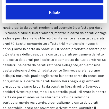
sostanze chimiche pericolose. Inoltre, possiede le certificazioni
ECOLOGICO e GREEN GUARD GOLD, garantendo la massima
sicurezza per te e la tua famiglia. Disponiamo di una vasta gamma
Rifiuta
di finiture tra cui LISCIA CLASSICA, TELA CANVAS, ADESIVA o FIBRA
DI VETRO, ed un ampio catalogo immagini molto variegato. La
nostra carta da parati moderna ad esempio è perfetta per dare
un tocco di stile ai tuoi ambienti, mentre la carta da parati vintage
è ideale per chi ama lo stile retrò unitamente alla carta da parati
anni 70. Se stai cercando un effetto tridimensionale invece, ti
consigliamo la carta da parati 3D. Il nostro prodotto è adatto per
ogni stanza della casa, dalla carta da parati per camera da letto
alla carta da parati per il salotto o cameretta del tuo bambino. Se
desideri una carta da parati raffinata e elegante, abbiamo una
vasta selezione di design adatti per te. Se invece preferisci uno
stile più naturale, puoi scegliere tra le nostre carte da parati con
fiori, alberi o la carta da parati bosco. Per i bagni e gli ambienti
umidi, consigliamo la carta da parati in fibra di vetro. Se invece
desideri rivestire porte, mobili o piastrelle, puoi utilizzare la nostra
carta da parati adesiva. Se stai cercando una soluzione
particolarmente resistente, ti consigliamo la carta da parati
calpestabile, ideale per pavimenti e rivestimenti. Consulta il