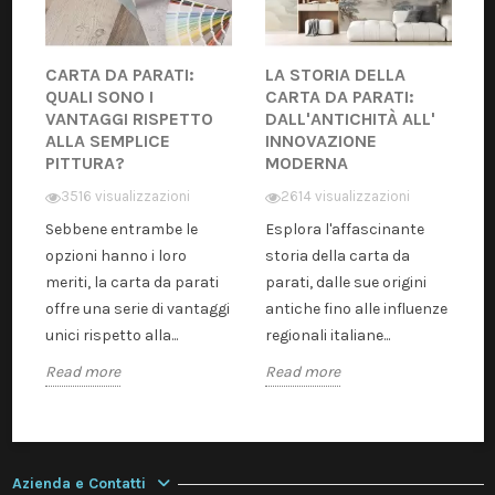
CARTA DA PARATI:
LA STORIA DELLA
QUALI SONO I
CARTA DA PARATI:
VANTAGGI RISPETTO
DALL'ANTICHITÀ ALL'
ALLA SEMPLICE
INNOVAZIONE
PITTURA?
MODERNA
3516 visualizzazioni
2614 visualizzazioni
Sebbene entrambe le
Esplora l'affascinante
opzioni hanno i loro
storia della carta da
meriti, la carta da parati
parati, dalle sue origini
offre una serie di vantaggi
antiche fino alle influenze
unici rispetto alla...
regionali italiane...
Read more
Read more
Azienda e Contatti