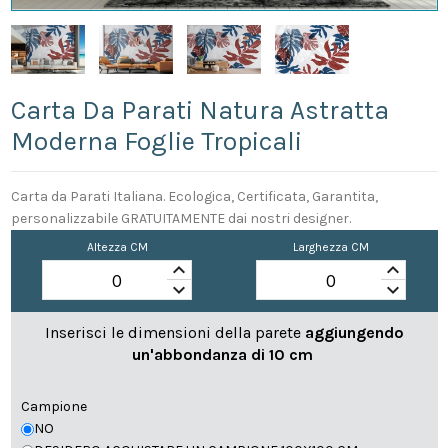
Carta Da Parati Natura Astratta
Moderna Foglie Tropicali
Carta da Parati Italiana. Ecologica, Certificata, Garantita,
personalizzabile GRATUITAMENTE dai nostri designer.
Altezza CM
Larghezza CM
keyboard_arrow_up
keyboard_arrow_up
keyboard_arrow_down
keyboard_arrow_down
Inserisci le dimensioni della parete
aggiungendo
un'abbondanza di 10 cm
Campione
NO