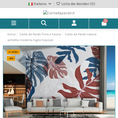
Italiano
Lista dei desideri (
0
)
0
Home
Carta da Parati Flora e Fauna
Carta da Parati natura
astratta moderna foglie tropicali
In saldo!
-30%