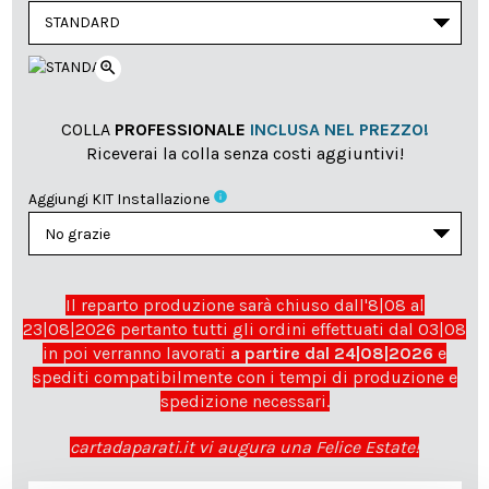
zoom_in
COLLA
PROFESSIONALE
INCLUSA NEL PREZZO!
Riceverai la colla senza costi aggiuntivi!
info
Aggiungi KIT Installazione
Il reparto produzione sarà chiuso dall'8|08 al
23|08|2026 pertanto tutti gli ordini effettuati dal 03|08
in poi verranno lavorati
a partire dal 24|08|2026
e
spediti compatibilmente con i tempi di produzione e
spedizione necessari.
cartadaparati.it vi augura una Felice Estate!