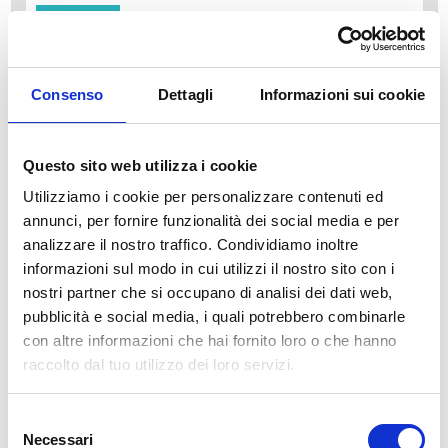
Disponibile
34,49 €
49,28 €
-30%
Tasse incluse
Consenso
Dettagli
Informazioni sui cookie
AGGIUNGI AL CARRELLO
Questo sito web utilizza i cookie
Utilizziamo i cookie per personalizzare contenuti ed
annunci, per fornire funzionalità dei social media e per
analizzare il nostro traffico. Condividiamo inoltre
informazioni sul modo in cui utilizzi il nostro sito con i
nostri partner che si occupano di analisi dei dati web,
pubblicità e social media, i quali potrebbero combinarle
con altre informazioni che hai fornito loro o che hanno
Descrizione
raccolto dal tuo utilizzo dei loro servizi.
La nostra carta da parati Italiana è il frutto di anni di esperienza e
Selezione
investimenti in nuove tecnologie made in Italy. Produciamo la
Necessari
del