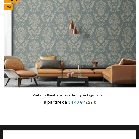
In saldo!
-30%
Carta da Parati damasco luxury vintage pattern.
a partire da
34,49 €
49,28 €