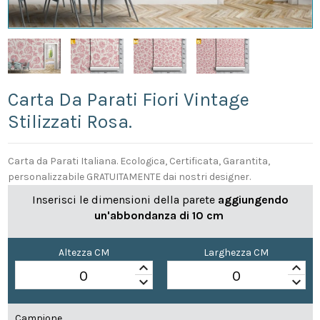
Carta Da Parati Fiori Vintage
Stilizzati Rosa.
Carta da Parati Italiana. Ecologica, Certificata, Garantita,
personalizzabile GRATUITAMENTE dai nostri designer.
Inserisci le dimensioni della parete
aggiungendo
un'abbondanza di 10 cm
Altezza CM
Larghezza CM
keyboard_arrow_up
keyboard_arrow_up
keyboard_arrow_down
keyboard_arrow_down
Campione