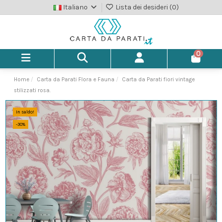
Italiano
Lista dei desideri (
0
)
0
Home
Carta da Parati Flora e Fauna
Carta da Parati fiori vintage
stilizzati rosa.
In saldo!
-30%