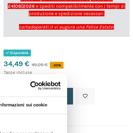
24|08|2026
e spediti compatibilmente con i tempi di
produzione e spedizione necessari.
cartadaparati.it vi augura una Felice Estate!
Disponibile
34,49 €
49,28 €
-30%
Tasse incluse
Aggiungi al carrello
Informazioni sui cookie