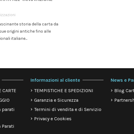
izzazioni
ascinante storia della carta da
sue origini antiche fino alle
onali italiane...
Informazioni al cliente
News e Pa
E CARTE
TEMPISTICHE E SPEDIZIONI
Blog Cart
GGIO
Garanzia e Sicurezza
Partnersh
 parati
Termini di vendita e di Servizio
Privacy e Cookies
 Parati