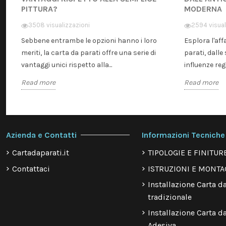
PITTURA?
MODERNA
3508 visualizzazioni
2594 visual
Sebbene entrambe le opzioni hanno i loro
Esplora l'aff
meriti, la carta da parati offre una serie di
parati, dalle 
vantaggi unici rispetto alla...
influenze regi
Read more
Read more
Azienda e Contatti
Informazioni Tecniche
Cartadaparati.it
TIPOLOGIE E FINITUR
Contattaci
ISTRUZIONI E MONTA
Installazione Carta da
tradizionale
Installazione Carta da
Adesiva