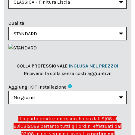
Qualità
COLLA
PROFESSIONALE
INCLUSA NEL PREZZO!
Riceverai la colla senza costi aggiuntivi!
info
Aggiungi KIT Installazione
Il reparto produzione sarà chiuso dall'8|08 al
23|08|2026 pertanto tutti gli ordini effettuati dal
03|08 in poi verranno lavorati
a partire dal