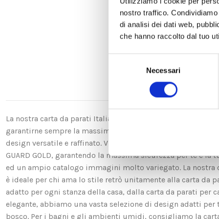
Utilizziamo i cookie per perso
nostro traffico. Condividiamo 
di analisi dei dati web, pubbl
che hanno raccolto dal tuo uti
Selezione
Necessari
del
consenso
La nostra carta da parati Italiana è il frutto di anni di espe
garantirne sempre la massima qualità. Questa carta personali
design versatile e raffinato. Viene stampata in altissima ri
GUARD GOLD, garantendo la massima sicurezza per te e la t
ed un ampio catalogo immagini molto variegato. La nostra ca
è ideale per chi ama lo stile retrò unitamente alla carta da p
adatto per ogni stanza della casa, dalla carta da parati per c
elegante, abbiamo una vasta selezione di design adatti per te. 
bosco. Per i bagni e gli ambienti umidi, consigliamo la carta d