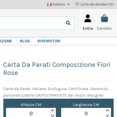
Italiano
Lista dei desideri (
0
)
Entra
Carrello
AZIONE
BLOG
RIVENDITORI
Carta Da Parati Composizione Fiori
Rose
Carta da Parati Italiana. Ecologica, Certificata, Garantita,
personalizzabile GRATUITAMENTE dai nostri designer.
Altezza CM
Larghezza CM
keyboard_arrow_up
keyboard_arrow_up
keyboard_arrow_down
keyboard_arrow_down