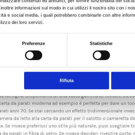
nalizzare contenuti ed annunci, per fornire funzionalità dei socia
inoltre informazioni sul modo in cui utilizzi il nostro sito con i n
icità e social media, i quali potrebbero combinarle con altre inform
lizzo dei loro servizi.
Preferenze
Statistiche
Descrizione
Dettagli del prodotto
rienza e investimenti in nuove tecnologie made in Italy. Produci
zzabile nello style e nei colori GRATUITAMENTE dai nostri des
Rifiuta
soluzione e non contiene solventi o sostanze chimiche pericolo
ua famiglia. Disponiamo di una vasta gamma di finiture tra c
rta da parati moderna ad esempio è perfetta per dare un tocco 
arati anni 70. Se stai cercando un effetto tridimensionale invec
amera da letto alla carta da parati per il salotto o cameretta d
Se invece preferisci uno stile più naturale, puoi scegliere tra l
a parati in fibra di vetro. Se invece desideri rivestire porte, m