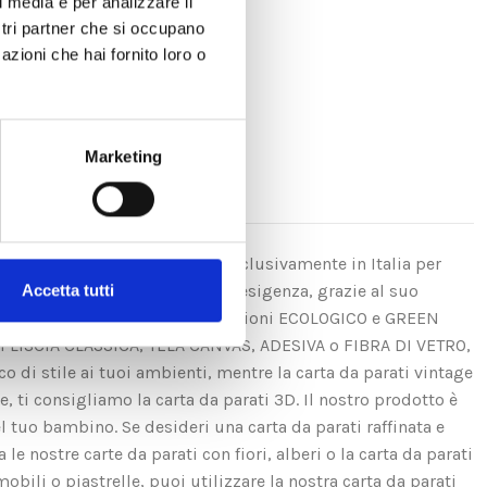
l media e per analizzare il
ostri partner che si occupano
azioni che hai fornito loro o
Marketing
amo la nostra carta da parati esclusivamente in Italia per
igner e adatta ad ogni tipo di esigenza, grazie al suo
Accetta tutti
se. Inoltre, possiede le certificazioni ECOLOGICO e GREEN
ui LISCIA CLASSICA, TELA CANVAS, ADESIVA o FIBRA DI VETRO,
di stile ai tuoi ambienti, mentre la carta da parati vintage
e, ti consigliamo la carta da parati 3D. Il nostro prodotto è
el tuo bambino. Se desideri una carta da parati raffinata e
e nostre carte da parati con fiori, alberi o la carta da parati
obili o piastrelle, puoi utilizzare la nostra carta da parati