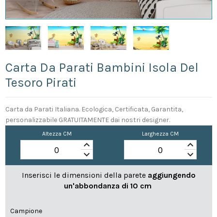
Carta Da Parati Bambini Isola Del
Tesoro Pirati
Carta da Parati Italiana. Ecologica, Certificata, Garantita,
personalizzabile GRATUITAMENTE dai nostri designer.
Altezza CM
Larghezza CM
keyboard_arrow_up
keyboard_arrow_up
keyboard_arrow_down
keyboard_arrow_down
Inserisci le dimensioni della parete
aggiungendo
un'abbondanza di 10 cm
Campione