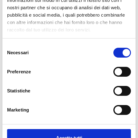
informazioni sul modo in cui utilizzi il nostro sito con i
nostri partner che si occupano di analisi dei dati web,
AGGIUNGI AL CARRELLO
pubblicità e social media, i quali potrebbero combinarle
con altre informazioni che hai fornito loro o che hanno
raccolto dal tuo utilizzo dei loro servizi.
Selezione
Necessari
del
consenso
Preferenze
Descrizione
Statistiche
La nostra carta da parati Italiana è il frutto di anni di esperienza e
investimenti in nuove tecnologie made in Italy. Produciamo la
Marketing
nostra carta da parati esclusivamente in Italia per garantirne
sempre la massima qualità. Questa carta personalizzabile nello
style e nei colori GRATUITAMENTE dai nostri designer e adatta ad
ogni tipo di esigenza, grazie al suo design versatile e raffinato.
Accetta tutti