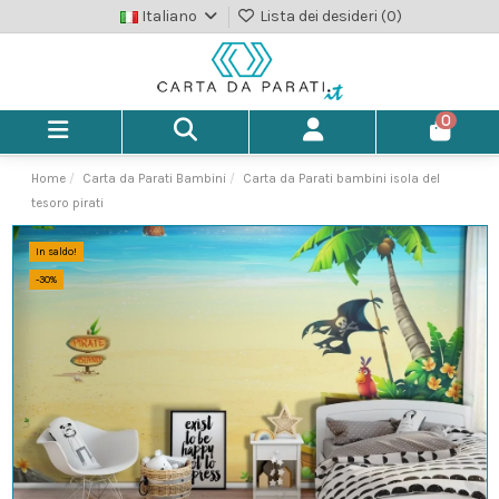
Italiano
Lista dei desideri (
0
)
0
Home
Carta da Parati Bambini
Carta da Parati bambini isola del
tesoro pirati
In saldo!
-30%