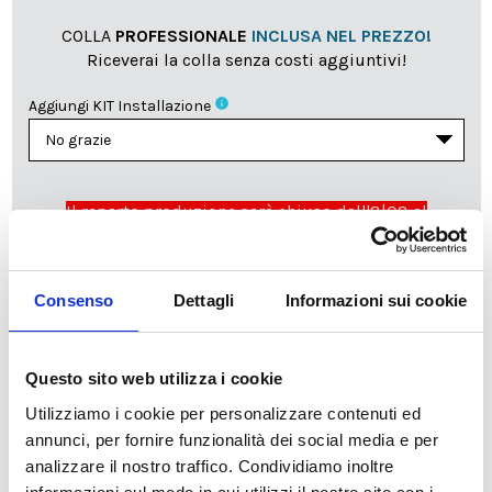
COLLA
PROFESSIONALE
INCLUSA NEL PREZZO!
Riceverai la colla senza costi aggiuntivi!
info
Aggiungi KIT Installazione
Il reparto produzione sarà chiuso dall'8|08 al
23|08|2026 pertanto tutti gli ordini effettuati dal 03|08
in poi verranno lavorati
a partire dal 24|08|2026
e
spediti compatibilmente con i tempi di produzione e
Consenso
Dettagli
Informazioni sui cookie
spedizione necessari.
cartadaparati.it vi augura una Felice Estate!
Questo sito web utilizza i cookie
Utilizziamo i cookie per personalizzare contenuti ed
Disponibile
annunci, per fornire funzionalità dei social media e per
34,49 €
49,28 €
-30%
analizzare il nostro traffico. Condividiamo inoltre
Tasse incluse