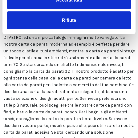
Viene stampata in altissima risoluzione e non contiene solventi o
sostanze chimiche pericolose. Inoltre, possiede le certificazioni
ECOLOGICO e GREEN GUARD GOLD, garantendo la massima
Rifiuta
sicurezza per te e la tua famiglia. Disponiamo di una vasta gamma
di finiture tra cui LISCIA CLASSICA, TELA CANVAS, ADESIVA o FIBRA
DI VETRO, ed un ampio catalogo immagini molto variegato. La
nostra carta da parati moderna ad esempio è perfetta per dare
un tocco di stile ai tuoi ambienti, mentre la carta da parati vintage
è ideale per chi ama lo stile retrò unitamente alla carta da parati
anni 70. Se stai cercando un effetto tridimensionale invece, ti
consigliamo la carta da parati 3D. Il nostro prodotto è adatto per
ogni stanza della casa, dalla carta da parati per camera da letto
alla carta da parati per il salotto o cameretta del tuo bambino. Se
desideri una carta da parati raffinata e elegante, abbiamo una
vasta selezione di design adatti per te. Se invece preferisci uno
stile più naturale, puoi scegliere tra le nostre carte da parati con
fiori, alberi o la carta da parati bosco. Per i bagni e gli ambienti
umidi, consigliamo la carta da parati in fibra di vetro. Se invece
desideri rivestire porte, mobili o piastrelle, puoi utilizzare la nostra
carta da parati adesiva. Se stai cercando una soluzione