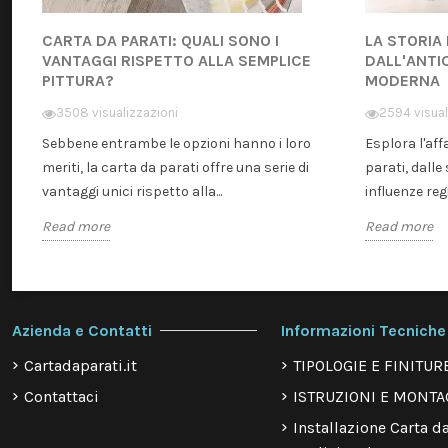
CARTA DA PARATI: QUALI SONO I
LA STORIA
VANTAGGI RISPETTO ALLA SEMPLICE
DALL'ANTI
PITTURA?
MODERNA
3508 visualizzazioni
2594 visual
Sebbene entrambe le opzioni hanno i loro
Esplora l'aff
meriti, la carta da parati offre una serie di
parati, dalle 
vantaggi unici rispetto alla...
influenze regi
Read more
Read more
Azienda e Contatti
Informazioni Tecniche
Cartadaparati.it
TIPOLOGIE E FINITUR
Contattaci
ISTRUZIONI E MONTA
Installazione Carta da