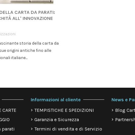
 DELLA CARTA DA PARATI:
CHITÀ ALL' INNOVAZIONE
izzazioni
ascinante storia della carta da
sue origini antiche fino alle
onali italiane...
Informazioni al cliente
News e Pa
E CARTE
TEMPISTICHE E SPEDIZIONI
Blog Cart
GGIO
Garanzia e Sicurezza
Partnersh
 parati
Termini di vendita e di Servizio