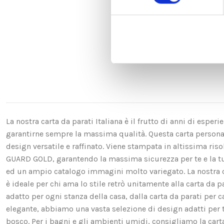
La nostra carta da parati Italiana è il frutto di anni di espe
garantirne sempre la massima qualità. Questa carta personali
design versatile e raffinato. Viene stampata in altissima ri
GUARD GOLD, garantendo la massima sicurezza per te e la t
ed un ampio catalogo immagini molto variegato. La nostra ca
è ideale per chi ama lo stile retrò unitamente alla carta da p
adatto per ogni stanza della casa, dalla carta da parati per c
elegante, abbiamo una vasta selezione di design adatti per te. 
bosco. Per i bagni e gli ambienti umidi, consigliamo la carta d