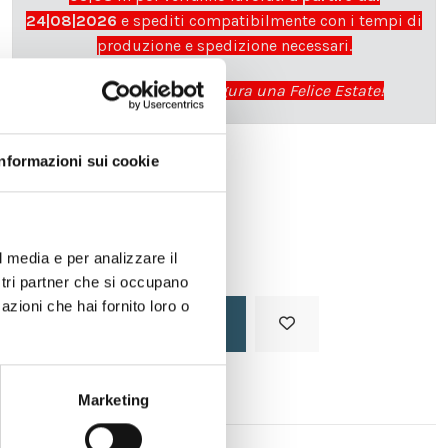
24|08|2026
e spediti compatibilmente con i tempi di
produzione e spedizione necessari.
cartadaparati.it vi augura una Felice Estate!
Informazioni sui cookie
Disponibile
34,49 €
49,28 €
-30%
Tasse incluse
l media e per analizzare il
ostri partner che si occupano
azioni che hai fornito loro o
Aggiungi al carrello
Marketing