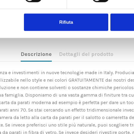
Rifiuta
Descrizione
Dettagli del prodotto
rienza e investimenti in nuove tecnologie made in Italy. Produci
zzabile nello style e nei colori GRATUITAMENTE dai nostri des
soluzione e non contiene solventi o sostanze chimiche pericolo
ua famiglia. Disponiamo di una vasta gamma di finiture tra c
rta da parati moderna ad esempio è perfetta per dare un tocco 
arati anni 70. Se stai cercando un effetto tridimensionale invec
amera da letto alla carta da parati per il salotto o cameretta d
Se invece preferisci uno stile più naturale, puoi scegliere tra l
a parati in fibra di vetro. Se invece desideri rivestire porte, m