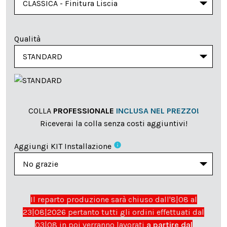
Qualità
COLLA
PROFESSIONALE
INCLUSA NEL PREZZO!
Riceverai la colla senza costi aggiuntivi!
info
Aggiungi KIT Installazione
Il reparto produzione sarà chiuso dall'8|08 al
23|08|2026 pertanto tutti gli ordini effettuati dal
03|08 in poi verranno lavorati
a partire dal