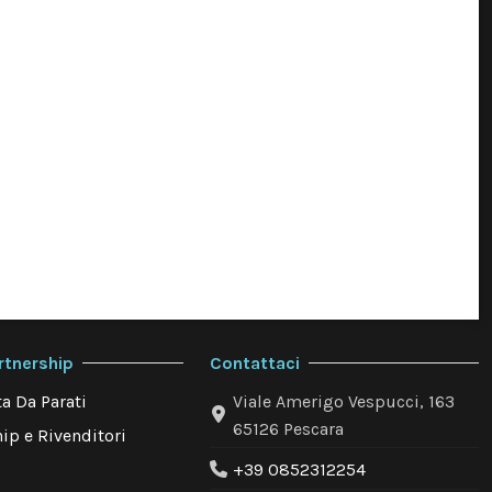
rtnership
Contattaci
a Da Parati
Viale Amerigo Vespucci, 163
65126 Pescara
ip e Rivenditori
+39 0852312254