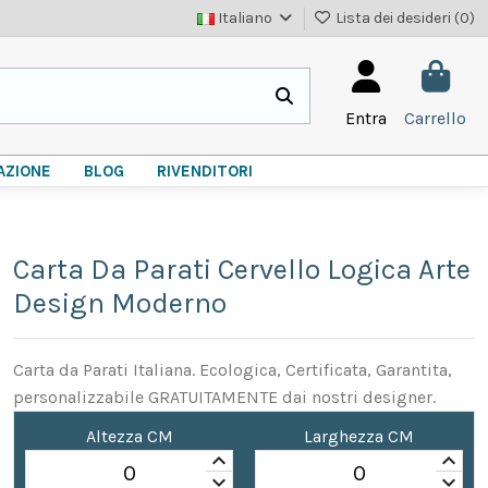
Italiano
Lista dei desideri (
0
)
Entra
Carrello
AZIONE
BLOG
RIVENDITORI
Carta Da Parati Cervello Logica Arte
Design Moderno
Carta da Parati Italiana. Ecologica, Certificata, Garantita,
personalizzabile GRATUITAMENTE dai nostri designer.
Altezza CM
Larghezza CM
keyboard_arrow_up
keyboard_arrow_up
keyboard_arrow_down
keyboard_arrow_down