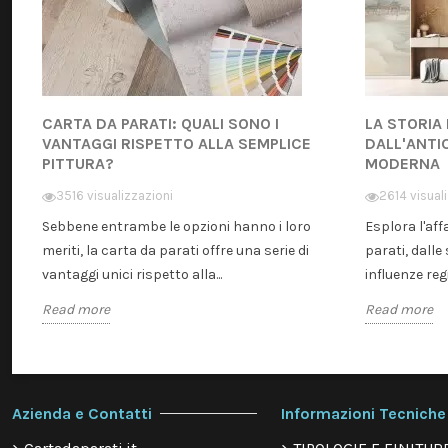
CARTA DA PARATI: QUALI SONO I
LA STORIA
VANTAGGI RISPETTO ALLA SEMPLICE
DALL'ANTI
PITTURA?
MODERNA
3516 visualizzazioni
2614 visual
Sebbene entrambe le opzioni hanno i loro
Esplora l'aff
meriti, la carta da parati offre una serie di
parati, dalle 
vantaggi unici rispetto alla...
influenze regi
Read more
Read more
Azienda e Contatti
Informazioni Tecniche