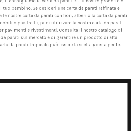
e, ti consigliamo la carta da parati 3D. Il nostro prodotto è
el tuo bambino. Se desideri una carta da parati raffinata e
e nostre carte da parati con fiori, alberi o la carta da parati
obili o piastrelle, puoi utilizzare la nostra carta da parati
er pavimenti e rivestimenti. Consulta il nostro catalogo di
 da parati sul mercato e di garantire un prodotto di alta
carta da parati tropicale può essere la scelta giusta per te.