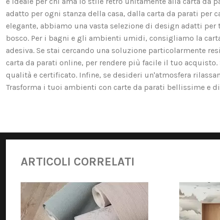
è ideale per chi ama lo stile retrò unitamente alla carta da p
adatto per ogni stanza della casa, dalla carta da parati per c
elegante, abbiamo una vasta selezione di design adatti per te. 
bosco. Per i bagni e gli ambienti umidi, consigliamo la carta d
adesiva. Se stai cercando una soluzione particolarmente resis
carta da parati online, per rendere più facile il tuo acquist
qualità e certificato. Infine, se desideri un'atmosfera rilassa
Trasforma i tuoi ambienti con carte da parati bellissime e di 
ARTICOLI CORRELATI