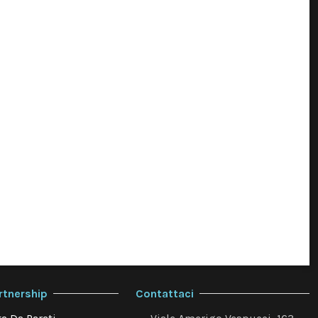
rtnership
Contattaci