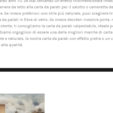
arati anni 70. Se stai cercando un effetto tridimensionale invec
amera da letto alla carta da parati per il salotto o cameretta d
Se invece preferisci uno stile più naturale, puoi scegliere tra l
a parati in fibra di vetro. Se invece desideri rivestire porte, m
tente, ti consigliamo la carta da parati calpestabile, ideale p
o. Siamo orgogliosi di essere una delle migliori marche di carta
nte e naturale, la nostra carta da parati con effetto pietra o un 
alta qualità.