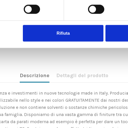
Rifiuta
Descrizione
Dettagli del prodotto
rienza e investimenti in nuove tecnologie made in Italy. Produci
zzabile nello style e nei colori GRATUITAMENTE dai nostri des
soluzione e non contiene solventi o sostanze chimiche pericolo
ua famiglia. Disponiamo di una vasta gamma di finiture tra c
rta da parati moderna ad esempio è perfetta per dare un tocco 