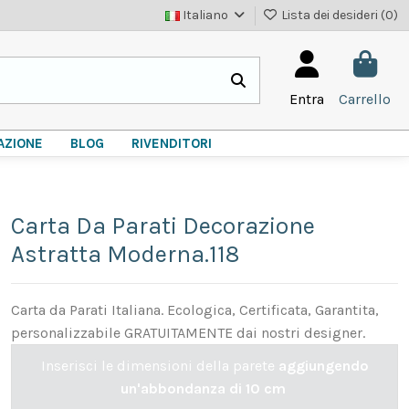
Italiano
Lista dei desideri (
0
)
Entra
Carrello
AZIONE
BLOG
RIVENDITORI
Carta Da Parati Decorazione
Astratta Moderna.118
Carta da Parati Italiana. Ecologica, Certificata, Garantita,
personalizzabile GRATUITAMENTE dai nostri designer.
Inserisci le dimensioni della parete
aggiungendo
un'abbondanza di 10 cm