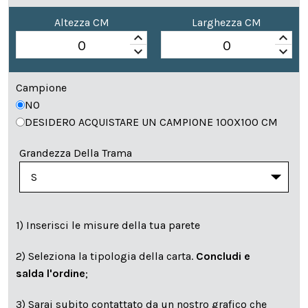
Altezza CM
Larghezza CM
keyboard_arrow_up
keyboard_arrow_up
keyboard_arrow_down
keyboard_arrow_down
Campione
NO
DESIDERO ACQUISTARE UN CAMPIONE 100X100 CM
Grandezza Della Trama
1) Inserisci le misure della tua parete
2) Seleziona la tipologia della carta.
Concludi e
salda l'ordine
;
3) Sarai subito contattato da un nostro grafico che