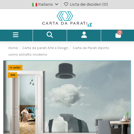
Italiano
Lista dei desideri (
0
)
0
Home
Carta da parati Arte e Design
Carta da Parati dipinto
uomo astratto moderno
In saldo!
-30%