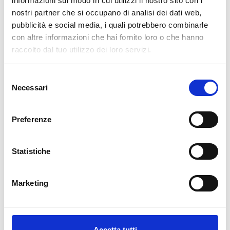
informazioni sul modo in cui utilizzi il nostro sito con i
nostri partner che si occupano di analisi dei dati web,
AGGIUNGI AL CARRELLO
pubblicità e social media, i quali potrebbero combinarle
con altre informazioni che hai fornito loro o che hanno
raccolto dal tuo utilizzo dei loro servizi.
Selezione
Necessari
del
consenso
Preferenze
Descrizione
Statistiche
La nostra carta da parati Italiana è il frutto di anni di esperienza e
investimenti in nuove tecnologie made in Italy. Produciamo la
Marketing
nostra carta da parati esclusivamente in Italia per garantirne
sempre la massima qualità. Questa carta personalizzabile nello
style e nei colori GRATUITAMENTE dai nostri designer e adatta ad
ogni tipo di esigenza, grazie al suo design versatile e raffinato.
Accetta tutti