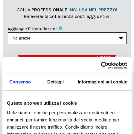
COLLA
PROFESSIONALE
INCLUSA NEL PREZZO!
Riceverai la colla senza costi aggiuntivi!
info
Aggiungi KIT Installazione
Il reparto produzione sarà chiuso dall'8|08 al
23|08|2026 pertanto tutti gli ordini effettuati dal 03|08
in poi verranno lavorati
a partire dal 24|08|2026
e
spediti compatibilmente con i tempi di produzione e
Consenso
Dettagli
Informazioni sui cookie
spedizione necessari.
cartadaparati.it vi augura una Felice Estate!
Questo sito web utilizza i cookie
Utilizziamo i cookie per personalizzare contenuti ed
Disponibile
annunci, per fornire funzionalità dei social media e per
34,49 €
49,28 €
-30%
analizzare il nostro traffico. Condividiamo inoltre
Tasse incluse