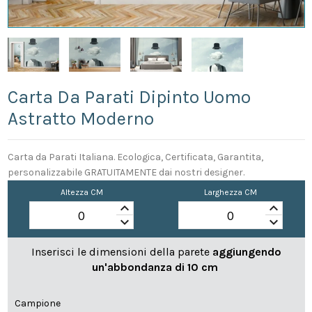
Carta Da Parati Dipinto Uomo
Astratto Moderno
Carta da Parati Italiana. Ecologica, Certificata, Garantita,
personalizzabile GRATUITAMENTE dai nostri designer.
Altezza CM
Larghezza CM
keyboard_arrow_up
keyboard_arrow_up
keyboard_arrow_down
keyboard_arrow_down
Inserisci le dimensioni della parete
aggiungendo
un'abbondanza di 10 cm
Campione