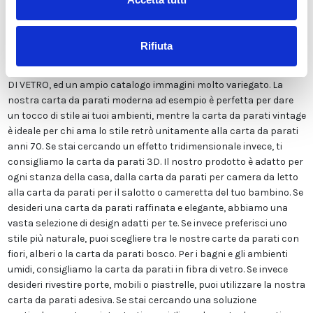
Viene stampata in altissima risoluzione e non contiene solventi o
sostanze chimiche pericolose. Inoltre, possiede le certificazioni
ECOLOGICO e GREEN GUARD GOLD, garantendo la massima
Rifiuta
sicurezza per te e la tua famiglia. Disponiamo di una vasta gamma
di finiture tra cui LISCIA CLASSICA, TELA CANVAS, ADESIVA o FIBRA
DI VETRO, ed un ampio catalogo immagini molto variegato. La
nostra carta da parati moderna ad esempio è perfetta per dare
un tocco di stile ai tuoi ambienti, mentre la carta da parati vintage
è ideale per chi ama lo stile retrò unitamente alla carta da parati
anni 70. Se stai cercando un effetto tridimensionale invece, ti
consigliamo la carta da parati 3D. Il nostro prodotto è adatto per
ogni stanza della casa, dalla carta da parati per camera da letto
alla carta da parati per il salotto o cameretta del tuo bambino. Se
desideri una carta da parati raffinata e elegante, abbiamo una
vasta selezione di design adatti per te. Se invece preferisci uno
stile più naturale, puoi scegliere tra le nostre carte da parati con
fiori, alberi o la carta da parati bosco. Per i bagni e gli ambienti
umidi, consigliamo la carta da parati in fibra di vetro. Se invece
desideri rivestire porte, mobili o piastrelle, puoi utilizzare la nostra
carta da parati adesiva. Se stai cercando una soluzione