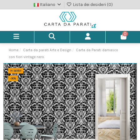
Italiano
Lista dei desideri (
0
)
0
Home
Carta da parati Arte e Design
Carta da Parati damasco
con fiori vintage nero.
In saldo!
-30%