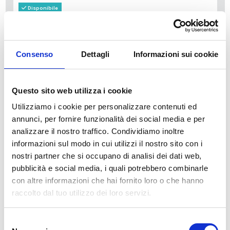
Disponibile
34,49 €
49,28 €
-30%
Tasse incluse
Consenso
Dettagli
Informazioni sui cookie
AGGIUNGI AL CARRELLO
Questo sito web utilizza i cookie
Utilizziamo i cookie per personalizzare contenuti ed
annunci, per fornire funzionalità dei social media e per
analizzare il nostro traffico. Condividiamo inoltre
informazioni sul modo in cui utilizzi il nostro sito con i
nostri partner che si occupano di analisi dei dati web,
pubblicità e social media, i quali potrebbero combinarle
Descrizione
con altre informazioni che hai fornito loro o che hanno
raccolto dal tuo utilizzo dei loro servizi.
La nostra carta da parati Italiana è il frutto di anni di esperienza e
Selezione
investimenti in nuove tecnologie made in Italy. Produciamo la