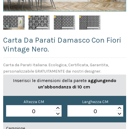
Carta Da Parati Damasco Con Fiori
Vintage Nero.
Carta da Parati Italiana. Ecologica, Certificata, Garantita,
personalizzabile GRATUITAMENTE dai nostri designer.
Inserisci le dimensioni della parete
aggiungendo
un'abbondanza di 10 cm
Altezza CM
Larghezza CM
keyboard_arrow_up
keyboard_arrow_up
keyboard_arrow_down
keyboard_arrow_down
Campione