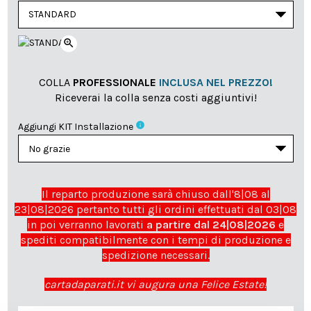
zoom_in
COLLA
PROFESSIONALE
INCLUSA NEL PREZZO!
Riceverai la colla senza costi aggiuntivi!
info
Aggiungi KIT Installazione
Il reparto produzione sarà chiuso dall'8|08 al
23|08|2026 pertanto tutti gli ordini effettuati dal 03|08
in poi verranno lavorati
a partire dal 24|08|2026
e
spediti compatibilmente con i tempi di produzione e
spedizione necessari.
cartadaparati.it vi augura una Felice Estate!