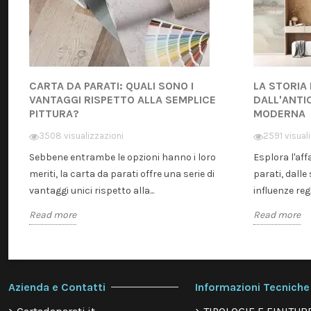
CARTA DA PARATI: QUALI SONO I
LA STORIA
VANTAGGI RISPETTO ALLA SEMPLICE
DALL'ANTI
PITTURA?
MODERNA
3508 visualizzazioni
2591 visual
Sebbene entrambe le opzioni hanno i loro
Esplora l'aff
meriti, la carta da parati offre una serie di
parati, dalle 
vantaggi unici rispetto alla...
influenze regi
Read more
Read more
Azienda e Contatti
Informazioni Tecniche