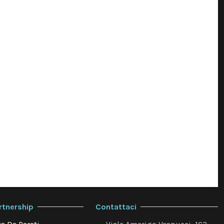
rtnership
Contattaci