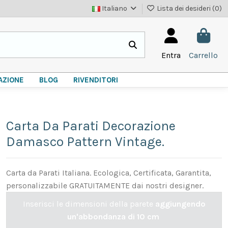
Italiano
Lista dei desideri (
0
)
Entra
Carrello
AZIONE
BLOG
RIVENDITORI
Carta Da Parati Decorazione
Damasco Pattern Vintage.
Carta da Parati Italiana. Ecologica, Certificata, Garantita,
personalizzabile GRATUITAMENTE dai nostri designer.
Inserisci le dimensioni della parete
aggiungendo
un'abbondanza di 10 cm