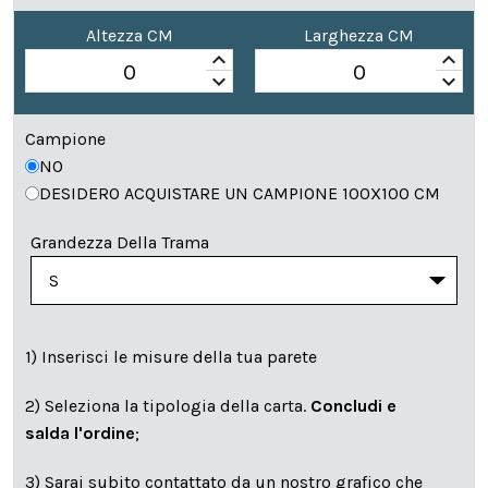
Altezza CM
Larghezza CM
keyboard_arrow_up
keyboard_arrow_up
keyboard_arrow_down
keyboard_arrow_down
Campione
NO
DESIDERO ACQUISTARE UN CAMPIONE 100X100 CM
Grandezza Della Trama
1) Inserisci le misure della tua parete
2) Seleziona la tipologia della carta.
Concludi e
salda l'ordine
;
3) Sarai subito contattato da un nostro grafico che