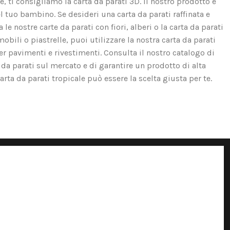
e, ti consigliamo la carta da parati 3D. Il nostro prodotto è
el tuo bambino. Se desideri una carta da parati raffinata e
e nostre carte da parati con fiori, alberi o la carta da parati
obili o piastrelle, puoi utilizzare la nostra carta da parati
er pavimenti e rivestimenti. Consulta il nostro catalogo di
 da parati sul mercato e di garantire un prodotto di alta
carta da parati tropicale può essere la scelta giusta per te.