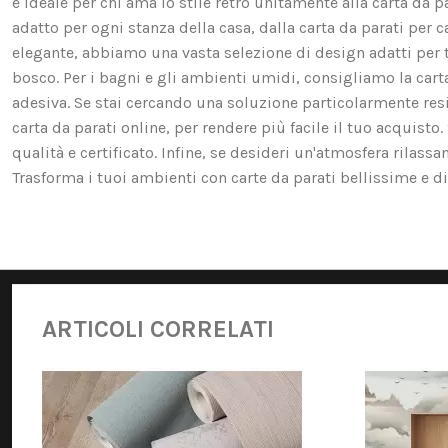
è ideale per chi ama lo stile retrò unitamente alla carta da p
adatto per ogni stanza della casa, dalla carta da parati per c
elegante, abbiamo una vasta selezione di design adatti per te. 
bosco. Per i bagni e gli ambienti umidi, consigliamo la carta d
adesiva. Se stai cercando una soluzione particolarmente resis
carta da parati online, per rendere più facile il tuo acquist
qualità e certificato. Infine, se desideri un'atmosfera rilassa
Trasforma i tuoi ambienti con carte da parati bellissime e di 
ARTICOLI CORRELATI