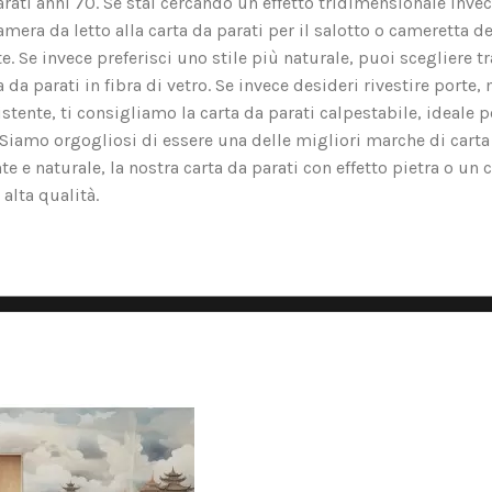
arati anni 70. Se stai cercando un effetto tridimensionale invec
amera da letto alla carta da parati per il salotto o cameretta d
Se invece preferisci uno stile più naturale, puoi scegliere tra l
a parati in fibra di vetro. Se invece desideri rivestire porte, m
tente, ti consigliamo la carta da parati calpestabile, ideale p
o. Siamo orgogliosi di essere una delle migliori marche di carta
nte e naturale, la nostra carta da parati con effetto pietra o un 
alta qualità.