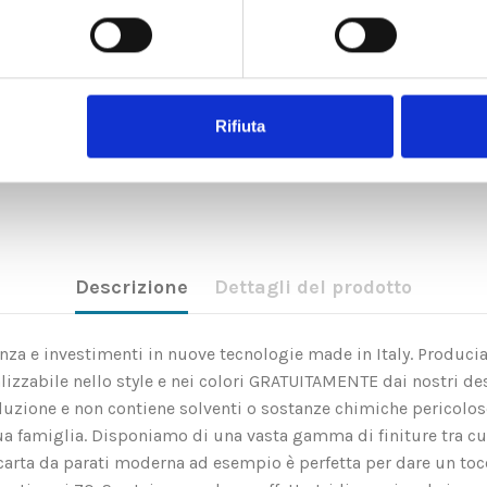
Rifiuta
Descrizione
Dettagli del prodotto
rienza e investimenti in nuove tecnologie made in Italy. Produci
zzabile nello style e nei colori GRATUITAMENTE dai nostri des
soluzione e non contiene solventi o sostanze chimiche pericolo
ua famiglia. Disponiamo di una vasta gamma di finiture tra c
rta da parati moderna ad esempio è perfetta per dare un tocco 