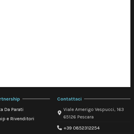
rtnership
Contattaci
a Da Parati
Viale Amerigo Vespucci, 163
65126 Pescara
ip e Rivenditori
+39 0852312254