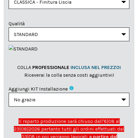
Qualità
COLLA
PROFESSIONALE
INCLUSA NEL PREZZO!
Riceverai la colla senza costi aggiuntivi!
info
Aggiungi KIT Installazione
Il reparto produzione sarà chiuso dall'8|08 al
23|08|2026 pertanto tutti gli ordini effettuati dal
03|08 in poi verranno lavorati
a partire dal