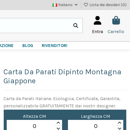
Italiano
Lista dei desideri (
0
)
Entra
Carrello
AZIONE
BLOG
RIVENDITORI
Carta Da Parati Dipinto Montagna
Giappone
Carta da Parati Italiana. Ecologica, Certificata, Garantita,
personalizzabile GRATUITAMENTE dai nostri designer.
Altezza CM
Larghezza CM
keyboard_arrow_up
keyboard_arrow_up
keyboard_arrow_down
keyboard_arrow_down