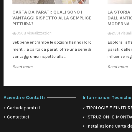
CARTA DA PARATI: QUALI SONO I
LA STORIA
VANTAGGI RISPETTO ALLA SEMPLICE
DALL'ANTI
PITTURA?
MODERNA
3508 visualizzazioni
2591 visual
Sebbene entrambe le opzioni hanno i loro
Esplora l'aff
meriti, la carta da parati offre una serie di
parati, dalle 
vantaggi unici rispetto alla...
influenze regi
Read more
Read more
Azienda e Contatti
Informazioni Tecniche
Cartadaparati.it
TIPOLOGIE E FINITUR
Contattaci
ISTRUZIONI E MONTA
Installazione Carta da