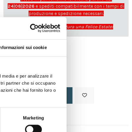
24|08|2026
e spediti compatibilmente con i tempi di
produzione e spedizione necessari.
cartadaparati.it vi augura una Felice Estate!
Informazioni sui cookie
Disponibile
34,49 €
49,28 €
-30%
Tasse incluse
l media e per analizzare il
ostri partner che si occupano
azioni che hai fornito loro o
Aggiungi al carrello
Marketing