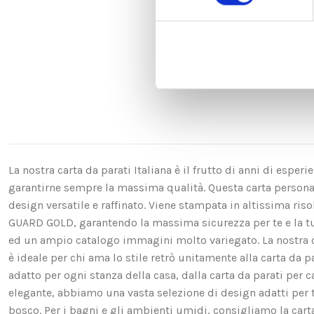
La nostra carta da parati Italiana è il frutto di anni di espe
garantirne sempre la massima qualità. Questa carta personali
design versatile e raffinato. Viene stampata in altissima ri
GUARD GOLD, garantendo la massima sicurezza per te e la t
ed un ampio catalogo immagini molto variegato. La nostra ca
è ideale per chi ama lo stile retrò unitamente alla carta da p
adatto per ogni stanza della casa, dalla carta da parati per c
elegante, abbiamo una vasta selezione di design adatti per te. 
bosco. Per i bagni e gli ambienti umidi, consigliamo la carta d