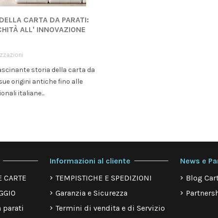
 DELLA CARTA DA PARATI:
CHITÀ ALL' INNOVAZIONE
izzazioni
ascinante storia della carta da
sue origini antiche fino alle
onali italiane...
Informazioni al cliente
News e Pa
E CARTE
TEMPISTICHE E SPEDIZIONI
Blog Cart
GGIO
Garanzia e Sicurezza
Partnersh
 parati
Termini di vendita e di Servizio