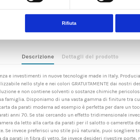
Rifiuta
Descrizione
Dettagli del prodotto
rienza e investimenti in nuove tecnologie made in Italy. Produci
zzabile nello style e nei colori GRATUITAMENTE dai nostri des
soluzione e non contiene solventi o sostanze chimiche pericolo
ua famiglia. Disponiamo di una vasta gamma di finiture tra c
rta da parati moderna ad esempio è perfetta per dare un tocco 
arati anni 70. Se stai cercando un effetto tridimensionale invec
amera da letto alla carta da parati per il salotto o cameretta d
Se invece preferisci uno stile più naturale, puoi scegliere tra l
a parati in fibra di vetro. Se invece desideri rivestire porte, m