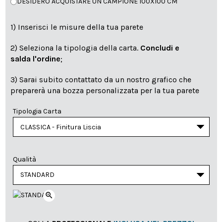
DESIDERO ACQUISTARE UN CAMPIONE 100X100 CM
1) Inserisci le misure della tua parete
2) Seleziona la tipologia della carta.
Concludi e
salda l'ordine
;
3) Sarai subito contattato da un nostro grafico che
preparerà una bozza personalizzata per la tua parete
Tipologia Carta
Qualità
zoom_in