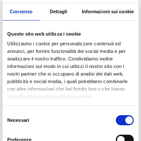
AGGIUNGI AL CARRELLO
Consenso
Dettagli
Informazioni sui cookie
Questo sito web utilizza i cookie
Utilizziamo i cookie per personalizzare contenuti ed
annunci, per fornire funzionalità dei social media e per
analizzare il nostro traffico. Condividiamo inoltre
informazioni sul modo in cui utilizzi il nostro sito con i
Descrizione
nostri partner che si occupano di analisi dei dati web,
pubblicità e social media, i quali potrebbero combinarle
con altre informazioni che hai fornito loro o che hanno
La nostra carta da parati Italiana è il frutto di anni di esperienza e
raccolto dal tuo utilizzo dei loro servizi.
investimenti in nuove tecnologie made in Italy. Produciamo la
nostra carta da parati esclusivamente in Italia per garantirne
Selezione
sempre la massima qualità. Questa carta personalizzabile nello
Necessari
del
style e nei colori GRATUITAMENTE dai nostri designer e adatta ad
ogni tipo di esigenza, grazie al suo design versatile e raffinato.
consenso
Viene stampata in altissima risoluzione e non contiene solventi o
Preferenze