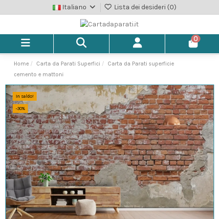
Italiano
Lista dei desideri (
0
)
0
Home
Carta da Parati Superfici
Carta da Parati superficie
cemento e mattoni
In saldo!
-30%