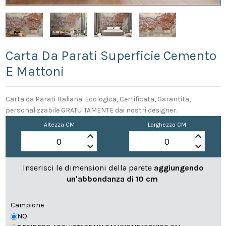
Carta Da Parati Superficie Cemento
E Mattoni
Carta da Parati Italiana. Ecologica, Certificata, Garantita,
personalizzabile GRATUITAMENTE dai nostri designer.
Altezza CM
Larghezza CM
keyboard_arrow_up
keyboard_arrow_up
keyboard_arrow_down
keyboard_arrow_down
Inserisci le dimensioni della parete
aggiungendo
un'abbondanza di 10 cm
Campione
NO