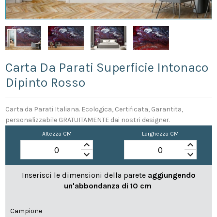
Carta Da Parati Superficie Intonaco
Dipinto Rosso
Carta da Parati Italiana. Ecologica, Certificata, Garantita,
personalizzabile GRATUITAMENTE dai nostri designer.
Altezza CM
Larghezza CM
keyboard_arrow_up
keyboard_arrow_up
keyboard_arrow_down
keyboard_arrow_down
Inserisci le dimensioni della parete
aggiungendo
un'abbondanza di 10 cm
Campione