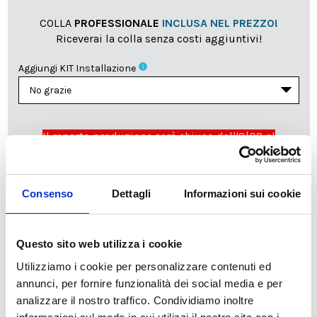
COLLA
PROFESSIONALE
INCLUSA NEL PREZZO!
Riceverai la colla senza costi aggiuntivi!
info
Aggiungi KIT Installazione
Il reparto produzione sarà chiuso dall'8|08 al
23|08|2026 pertanto tutti gli ordini effettuati dal 03|08
in poi verranno lavorati
a partire dal 24|08|2026
e
spediti compatibilmente con i tempi di produzione e
Consenso
Dettagli
Informazioni sui cookie
spedizione necessari.
cartadaparati.it vi augura una Felice Estate!
Questo sito web utilizza i cookie
Utilizziamo i cookie per personalizzare contenuti ed
Disponibile
annunci, per fornire funzionalità dei social media e per
34,49 €
49,28 €
-30%
analizzare il nostro traffico. Condividiamo inoltre
Tasse incluse