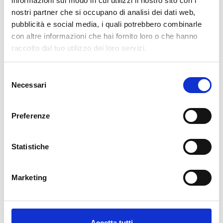
informazioni sul modo in cui utilizzi il nostro sito con i
nostri partner che si occupano di analisi dei dati web,
AGGIUNGI AL CARRELLO
pubblicità e social media, i quali potrebbero combinarle
con altre informazioni che hai fornito loro o che hanno
raccolto dal tuo utilizzo dei loro servizi.
Selezione
Necessari
del
consenso
Preferenze
Descrizione
Statistiche
La nostra carta da parati Italiana è il frutto di anni di esperienza e
investimenti in nuove tecnologie made in Italy. Produciamo la
Marketing
nostra carta da parati esclusivamente in Italia per garantirne
sempre la massima qualità. Questa carta personalizzabile nello
style e nei colori GRATUITAMENTE dai nostri designer e adatta ad
ogni tipo di esigenza, grazie al suo design versatile e raffinato.
Accetta tutti