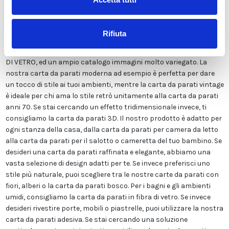
Viene stampata in altissima risoluzione e non contiene solventi o
sostanze chimiche pericolose. Inoltre, possiede le certificazioni
ECOLOGICO e GREEN GUARD GOLD, garantendo la massima
Rifiuta
sicurezza per te e la tua famiglia. Disponiamo di una vasta gamma
di finiture tra cui LISCIA CLASSICA, TELA CANVAS, ADESIVA o FIBRA
DI VETRO, ed un ampio catalogo immagini molto variegato. La
nostra carta da parati moderna ad esempio è perfetta per dare
un tocco di stile ai tuoi ambienti, mentre la carta da parati vintage
è ideale per chi ama lo stile retrò unitamente alla carta da parati
anni 70. Se stai cercando un effetto tridimensionale invece, ti
consigliamo la carta da parati 3D. Il nostro prodotto è adatto per
ogni stanza della casa, dalla carta da parati per camera da letto
alla carta da parati per il salotto o cameretta del tuo bambino. Se
desideri una carta da parati raffinata e elegante, abbiamo una
vasta selezione di design adatti per te. Se invece preferisci uno
stile più naturale, puoi scegliere tra le nostre carte da parati con
fiori, alberi o la carta da parati bosco. Per i bagni e gli ambienti
umidi, consigliamo la carta da parati in fibra di vetro. Se invece
desideri rivestire porte, mobili o piastrelle, puoi utilizzare la nostra
carta da parati adesiva. Se stai cercando una soluzione