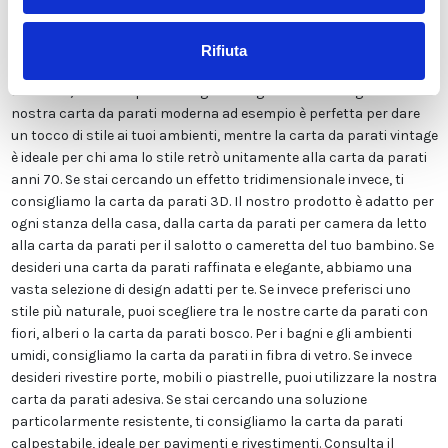
sostanze chimiche pericolose. Inoltre, possiede le certificazioni
ECOLOGICO e GREEN GUARD GOLD, garantendo la massima
sicurezza per te e la tua famiglia. Disponiamo di una vasta gamma
Rifiuta
di finiture tra cui LISCIA CLASSICA, TELA CANVAS, ADESIVA o FIBRA
DI VETRO, ed un ampio catalogo immagini molto variegato. La
nostra carta da parati moderna ad esempio è perfetta per dare
un tocco di stile ai tuoi ambienti, mentre la carta da parati vintage
è ideale per chi ama lo stile retrò unitamente alla carta da parati
anni 70. Se stai cercando un effetto tridimensionale invece, ti
consigliamo la carta da parati 3D. Il nostro prodotto è adatto per
ogni stanza della casa, dalla carta da parati per camera da letto
alla carta da parati per il salotto o cameretta del tuo bambino. Se
desideri una carta da parati raffinata e elegante, abbiamo una
vasta selezione di design adatti per te. Se invece preferisci uno
stile più naturale, puoi scegliere tra le nostre carte da parati con
fiori, alberi o la carta da parati bosco. Per i bagni e gli ambienti
umidi, consigliamo la carta da parati in fibra di vetro. Se invece
desideri rivestire porte, mobili o piastrelle, puoi utilizzare la nostra
carta da parati adesiva. Se stai cercando una soluzione
particolarmente resistente, ti consigliamo la carta da parati
calpestabile, ideale per pavimenti e rivestimenti. Consulta il