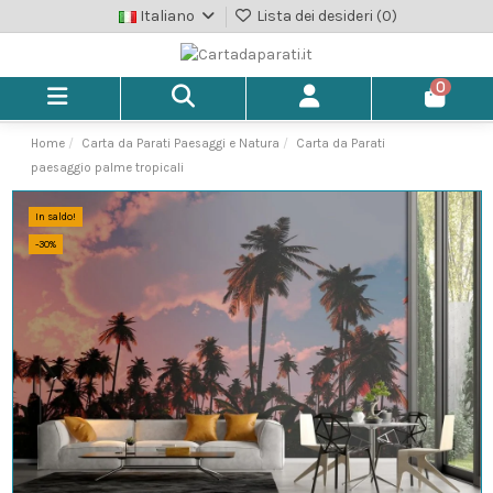
Italiano
Lista dei desideri (
0
)
0
Home
Carta da Parati Paesaggi e Natura
Carta da Parati
paesaggio palme tropicali
In saldo!
-30%