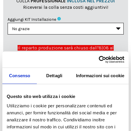
COLLA
PROFESSIONALE
INCLUSA NEL PREZZO!
Riceverai la colla senza costi aggiuntivi!
info
Aggiungi KIT Installazione
Il reparto produzione sarà chiuso dall'8|08 al
23|08|2026 pertanto tutti gli ordini effettuati dal 03|08
in poi verranno lavorati
a partire dal 24|08|2026
e
spediti compatibilmente con i tempi di produzione e
spedizione necessari.
Consenso
Dettagli
Informazioni sui cookie
cartadaparati.it vi augura una Felice Estate!
Questo sito web utilizza i cookie
Disponibile
Utilizziamo i cookie per personalizzare contenuti ed
34,49 €
49,28 €
annunci, per fornire funzionalità dei social media e per
-30%
Tasse incluse
analizzare il nostro traffico. Condividiamo inoltre
informazioni sul modo in cui utilizzi il nostro sito con i