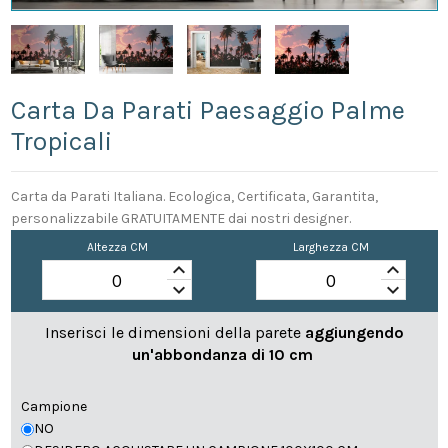
Carta Da Parati Paesaggio Palme
Tropicali
Carta da Parati Italiana. Ecologica, Certificata, Garantita,
personalizzabile GRATUITAMENTE dai nostri designer.
Altezza CM
Larghezza CM
keyboard_arrow_up
keyboard_arrow_up
keyboard_arrow_down
keyboard_arrow_down
Inserisci le dimensioni della parete
aggiungendo
un'abbondanza di 10 cm
Campione
NO