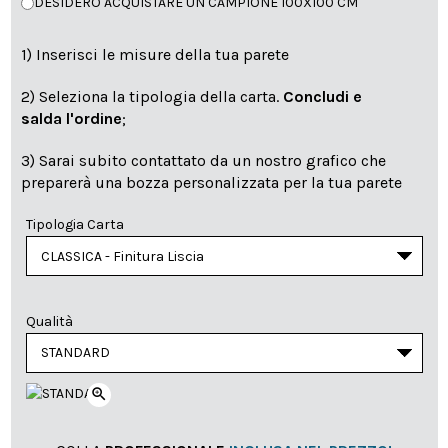
DESIDERO ACQUISTARE UN CAMPIONE 100X100 CM
1) Inserisci le misure della tua parete
2) Seleziona la tipologia della carta.
Concludi e
salda l'ordine
;
3) Sarai subito contattato da un nostro grafico che
preparerà una bozza personalizzata per la tua parete
Tipologia Carta
Qualità
zoom_in