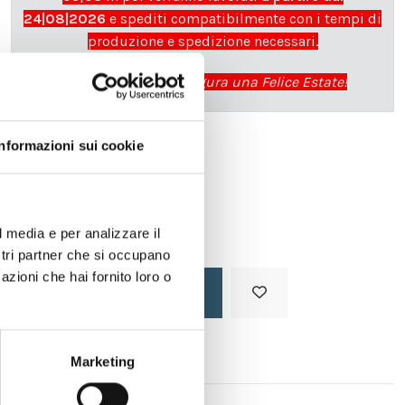
24|08|2026
e spediti compatibilmente con i tempi di
produzione e spedizione necessari.
cartadaparati.it vi augura una Felice Estate!
Informazioni sui cookie
Disponibile
34,49 €
49,28 €
-30%
Tasse incluse
l media e per analizzare il
ostri partner che si occupano
azioni che hai fornito loro o
Aggiungi al carrello
Marketing