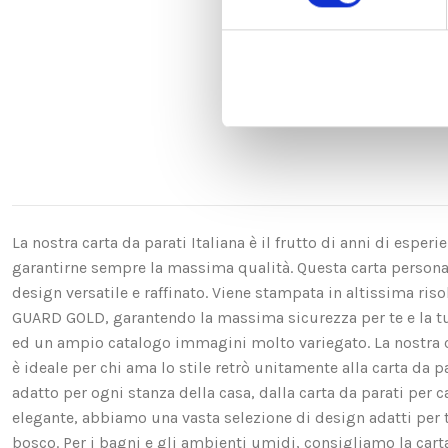
La nostra carta da parati Italiana è il frutto di anni di espe
garantirne sempre la massima qualità. Questa carta personali
design versatile e raffinato. Viene stampata in altissima ri
GUARD GOLD, garantendo la massima sicurezza per te e la t
ed un ampio catalogo immagini molto variegato. La nostra ca
è ideale per chi ama lo stile retrò unitamente alla carta da p
adatto per ogni stanza della casa, dalla carta da parati per c
elegante, abbiamo una vasta selezione di design adatti per te. 
bosco. Per i bagni e gli ambienti umidi, consigliamo la carta d