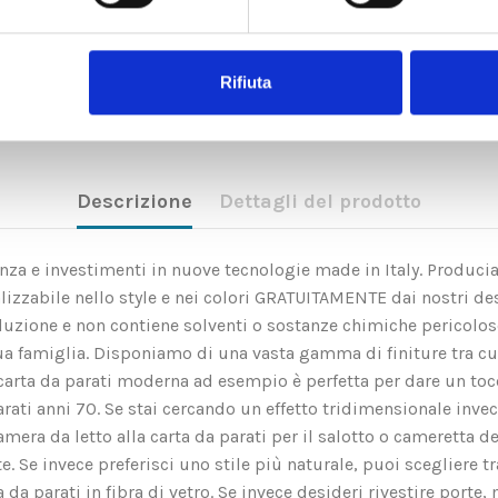
Rifiuta
Descrizione
Dettagli del prodotto
rienza e investimenti in nuove tecnologie made in Italy. Produci
zzabile nello style e nei colori GRATUITAMENTE dai nostri des
soluzione e non contiene solventi o sostanze chimiche pericolo
ua famiglia. Disponiamo di una vasta gamma di finiture tra c
rta da parati moderna ad esempio è perfetta per dare un tocco 
arati anni 70. Se stai cercando un effetto tridimensionale invec
amera da letto alla carta da parati per il salotto o cameretta d
Se invece preferisci uno stile più naturale, puoi scegliere tra l
a parati in fibra di vetro. Se invece desideri rivestire porte, m