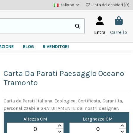
Italiano
Lista dei desideri (
0
)
Entra
Carrello
AZIONE
BLOG
RIVENDITORI
Carta Da Parati Paesaggio Oceano
Tramonto
Carta da Parati Italiana. Ecologica, Certificata, Garantita,
personalizzabile GRATUITAMENTE dai nostri designer.
Altezza CM
Larghezza CM
keyboard_arrow_up
keyboard_arrow_up
keyboard_arrow_down
keyboard_arrow_down