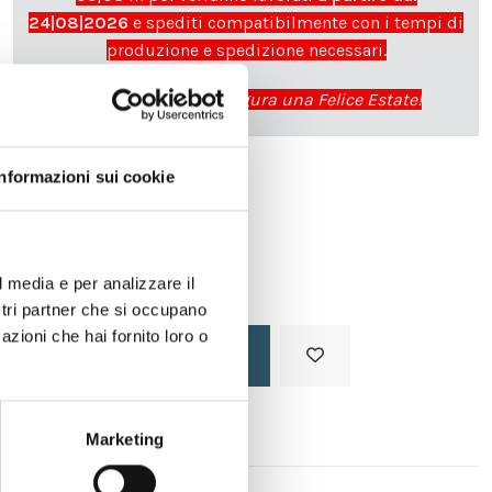
24|08|2026
e spediti compatibilmente con i tempi di
produzione e spedizione necessari.
cartadaparati.it vi augura una Felice Estate!
Informazioni sui cookie
Disponibile
34,49 €
49,28 €
-30%
Tasse incluse
l media e per analizzare il
ostri partner che si occupano
azioni che hai fornito loro o
Aggiungi al carrello
Marketing