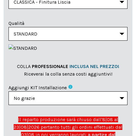
Qualità
COLLA
PROFESSIONALE
INCLUSA NEL PREZZO!
Riceverai la colla senza costi aggiuntivi!
info
Aggiungi KIT Installazione
Il reparto produzione sarà chiuso dall'8|08 al
23|08|2026 pertanto tutti gli ordini effettuati dal
03|08 in poi verranno lavorati
a partire dal