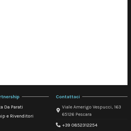
rtnership
Contattaci
a Da Parati
Viale Amerigo Vespucci, 163
65126 Pescara
ip e Rivenditori
+39 0852312254