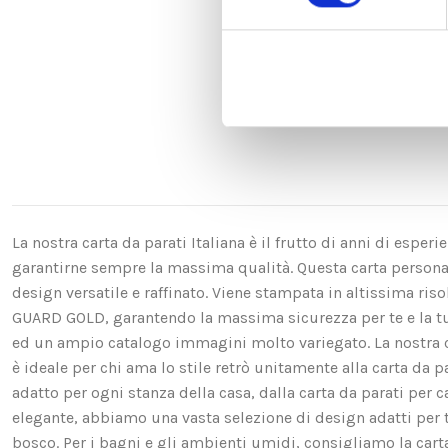
La nostra carta da parati Italiana è il frutto di anni di espe
garantirne sempre la massima qualità. Questa carta personali
design versatile e raffinato. Viene stampata in altissima ri
GUARD GOLD, garantendo la massima sicurezza per te e la t
ed un ampio catalogo immagini molto variegato. La nostra ca
è ideale per chi ama lo stile retrò unitamente alla carta da p
adatto per ogni stanza della casa, dalla carta da parati per c
elegante, abbiamo una vasta selezione di design adatti per te. 
bosco. Per i bagni e gli ambienti umidi, consigliamo la carta d