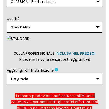
Qualità
COLLA
PROFESSIONALE
INCLUSA NEL PREZZO!
Riceverai la colla senza costi aggiuntivi!
info
Aggiungi KIT Installazione
Il reparto produzione sarà chiuso dall'8|08 al
23|08|2026 pertanto tutti gli ordini effettuati dal
03|08 in poi verranno lavorati
a partire dal