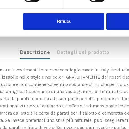
Rifiuta
Descrizione
Dettagli del prodotto
rienza e investimenti in nuove tecnologie made in Italy. Produci
zzabile nello style e nei colori GRATUITAMENTE dai nostri des
soluzione e non contiene solventi o sostanze chimiche pericolo
ua famiglia. Disponiamo di una vasta gamma di finiture tra c
rta da parati moderna ad esempio è perfetta per dare un tocco 
arati anni 70. Se stai cercando un effetto tridimensionale invec
amera da letto alla carta da parati per il salotto o cameretta d
Se invece preferisci uno stile più naturale, puoi scegliere tra l
a parati in fibra di vetro. Se invece desideri rivestire porte, m