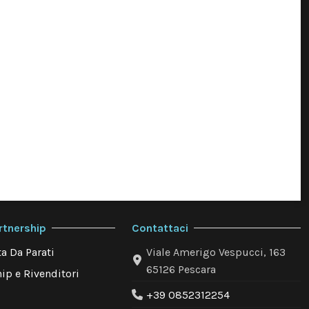
rtnership
Contattaci
a Da Parati
Viale Amerigo Vespucci, 163
65126 Pescara
ip e Rivenditori
+39 0852312254