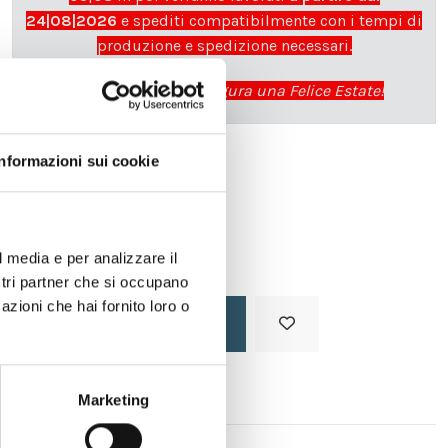
24|08|2026
e spediti compatibilmente con i tempi di
produzione e spedizione necessari.
cartadaparati.it vi augura una Felice Estate!
Informazioni sui cookie
Disponibile
34,49 €
49,28 €
-30%
Tasse incluse
l media e per analizzare il
ostri partner che si occupano
azioni che hai fornito loro o
Aggiungi al carrello
Marketing