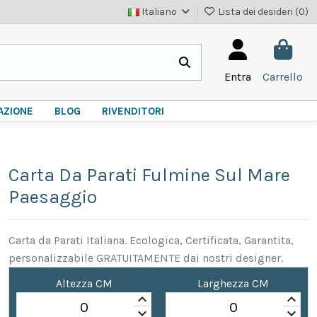
Italiano
Lista dei desideri (
0
)
Entra
Carrello
AZIONE
BLOG
RIVENDITORI
Carta Da Parati Fulmine Sul Mare
Paesaggio
Carta da Parati Italiana. Ecologica, Certificata, Garantita,
personalizzabile GRATUITAMENTE dai nostri designer.
Altezza CM
Larghezza CM
keyboard_arrow_up
keyboard_arrow_up
keyboard_arrow_down
keyboard_arrow_down