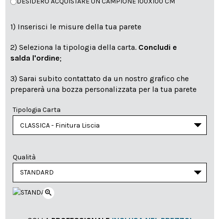
DESIDERO ACQUISTARE UN CAMPIONE 100X100 CM
1) Inserisci le misure della tua parete
2) Seleziona la tipologia della carta.
Concludi e
salda l'ordine
;
3) Sarai subito contattato da un nostro grafico che
preparerà una bozza personalizzata per la tua parete
Tipologia Carta
Qualità
zoom_in