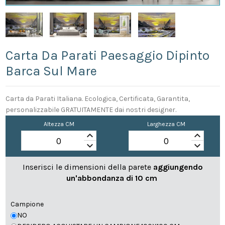
Carta Da Parati Paesaggio Dipinto
Barca Sul Mare
Carta da Parati Italiana. Ecologica, Certificata, Garantita,
personalizzabile GRATUITAMENTE dai nostri designer.
Altezza CM
Larghezza CM
keyboard_arrow_up
keyboard_arrow_up
keyboard_arrow_down
keyboard_arrow_down
Inserisci le dimensioni della parete
aggiungendo
un'abbondanza di 10 cm
Campione
NO