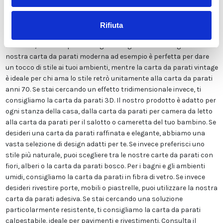
sostanze chimiche pericolose. Inoltre, possiede le certificazioni
ECOLOGICO e GREEN GUARD GOLD, garantendo la massima
sicurezza per te e la tua famiglia. Disponiamo di una vasta gamma
Rifiuta
di finiture tra cui LISCIA CLASSICA, TELA CANVAS, ADESIVA o FIBRA
DI VETRO, ed un ampio catalogo immagini molto variegato. La
nostra carta da parati moderna ad esempio è perfetta per dare
un tocco di stile ai tuoi ambienti, mentre la carta da parati vintage
è ideale per chi ama lo stile retrò unitamente alla carta da parati
anni 70. Se stai cercando un effetto tridimensionale invece, ti
consigliamo la carta da parati 3D. Il nostro prodotto è adatto per
ogni stanza della casa, dalla carta da parati per camera da letto
alla carta da parati per il salotto o cameretta del tuo bambino. Se
desideri una carta da parati raffinata e elegante, abbiamo una
vasta selezione di design adatti per te. Se invece preferisci uno
stile più naturale, puoi scegliere tra le nostre carte da parati con
fiori, alberi o la carta da parati bosco. Per i bagni e gli ambienti
umidi, consigliamo la carta da parati in fibra di vetro. Se invece
desideri rivestire porte, mobili o piastrelle, puoi utilizzare la nostra
carta da parati adesiva. Se stai cercando una soluzione
particolarmente resistente, ti consigliamo la carta da parati
calpestabile, ideale per pavimenti e rivestimenti. Consulta il