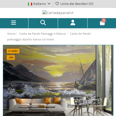
Italiano
Lista dei desideri (
0
)
0
Home
Carta da Parati Paesaggi e Natura
Carta da Parati
paesaggio dipinto barca sul mare
In saldo!
-30%