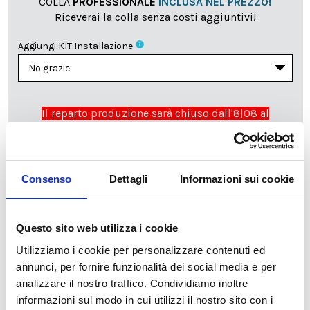
COLLA
PROFESSIONALE
INCLUSA NEL PREZZO!
Riceverai la colla senza costi aggiuntivi!
info
Aggiungi KIT Installazione
Il reparto produzione sarà chiuso dall'8|08 al
23|08|2026 pertanto tutti gli ordini effettuati dal 03|08
in poi verranno lavorati
a partire dal 24|08|2026
e
spediti compatibilmente con i tempi di produzione e
spedizione necessari.
Consenso
Dettagli
Informazioni sui cookie
cartadaparati.it vi augura una Felice Estate!
Questo sito web utilizza i cookie
Disponibile
Utilizziamo i cookie per personalizzare contenuti ed
34,49 €
49,28 €
annunci, per fornire funzionalità dei social media e per
-30%
Tasse incluse
analizzare il nostro traffico. Condividiamo inoltre
informazioni sul modo in cui utilizzi il nostro sito con i