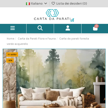
Italiano
Lista dei desideri (
0
)
0
Home
Carta da Parati Flora e Fauna
Carta da parati foresta
verde acquerello
In saldo!
-30%