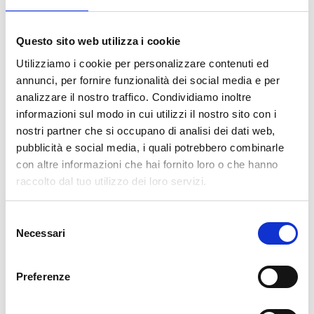
COLLA
PROFESSIONALE
INCLUSA NEL PREZZO!
Questo sito web utilizza i cookie
Riceverai la colla senza costi aggiuntivi!
Utilizziamo i cookie per personalizzare contenuti ed
annunci, per fornire funzionalità dei social media e per
info
Aggiungi KIT Installazione
analizzare il nostro traffico. Condividiamo inoltre
informazioni sul modo in cui utilizzi il nostro sito con i
nostri partner che si occupano di analisi dei dati web,
pubblicità e social media, i quali potrebbero combinarle
Il reparto produzione sarà chiuso dall'8|08 al
con altre informazioni che hai fornito loro o che hanno
23|08|2026 pertanto tutti gli ordini effettuati dal 03|08
in poi verranno lavorati
a partire dal 24|08|2026
e
raccolto dal tuo utilizzo dei loro servizi.
spediti compatibilmente con i tempi di produzione e
spedizione necessari.
Selezione
Necessari
del
cartadaparati.it vi augura una Felice Estate!
consenso
Preferenze
Disponibile
34,49 €
49,28 €
-30%