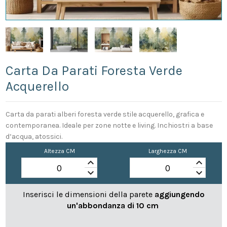
Carta Da Parati Foresta Verde
Acquerello
Carta da parati alberi foresta verde stile acquerello, grafica e
contemporanea. Ideale per zone notte e living. Inchiostri a base
d’acqua, atossici.
Altezza CM
Larghezza CM
keyboard_arrow_up
keyboard_arrow_up
keyboard_arrow_down
keyboard_arrow_down
Inserisci le dimensioni della parete
aggiungendo
un'abbondanza di 10 cm