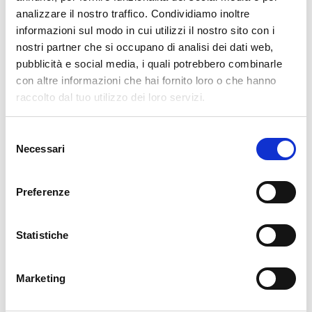
Disponibile
analizzare il nostro traffico. Condividiamo inoltre
informazioni sul modo in cui utilizzi il nostro sito con i
34,49 €
49,28 €
-30%
nostri partner che si occupano di analisi dei dati web,
Tasse incluse
pubblicità e social media, i quali potrebbero combinarle
con altre informazioni che hai fornito loro o che hanno
AGGIUNGI AL CARRELLO
raccolto dal tuo utilizzo dei loro servizi.
Selezione
Necessari
del
consenso
Preferenze
Statistiche
Descrizione
Marketing
La nostra carta da parati Italiana è il frutto di anni di esperienza e
investimenti in nuove tecnologie made in Italy. Produciamo la