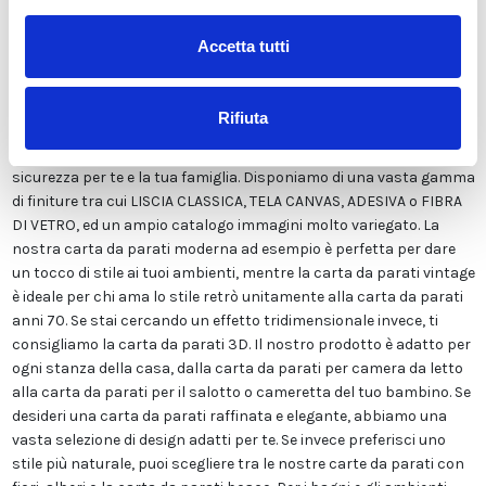
nostra carta da parati esclusivamente in Italia per garantirne
sempre la massima qualità. Questa carta personalizzabile nello
Accetta tutti
style e nei colori GRATUITAMENTE dai nostri designer e adatta ad
ogni tipo di esigenza, grazie al suo design versatile e raffinato.
Viene stampata in altissima risoluzione e non contiene solventi o
Rifiuta
sostanze chimiche pericolose. Inoltre, possiede le certificazioni
ECOLOGICO e GREEN GUARD GOLD, garantendo la massima
sicurezza per te e la tua famiglia. Disponiamo di una vasta gamma
di finiture tra cui LISCIA CLASSICA, TELA CANVAS, ADESIVA o FIBRA
DI VETRO, ed un ampio catalogo immagini molto variegato. La
nostra carta da parati moderna ad esempio è perfetta per dare
un tocco di stile ai tuoi ambienti, mentre la carta da parati vintage
è ideale per chi ama lo stile retrò unitamente alla carta da parati
anni 70. Se stai cercando un effetto tridimensionale invece, ti
consigliamo la carta da parati 3D. Il nostro prodotto è adatto per
ogni stanza della casa, dalla carta da parati per camera da letto
alla carta da parati per il salotto o cameretta del tuo bambino. Se
desideri una carta da parati raffinata e elegante, abbiamo una
vasta selezione di design adatti per te. Se invece preferisci uno
stile più naturale, puoi scegliere tra le nostre carte da parati con