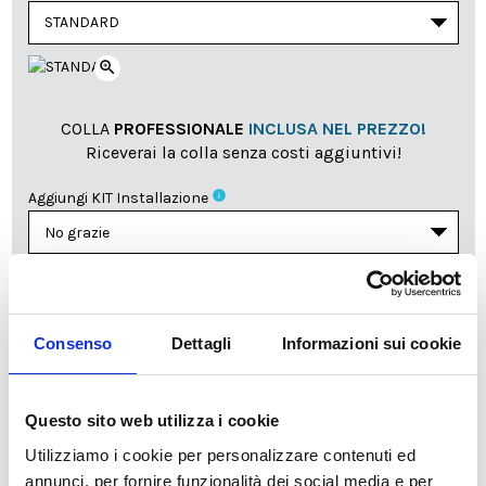
zoom_in
COLLA
PROFESSIONALE
INCLUSA NEL PREZZO!
Riceverai la colla senza costi aggiuntivi!
info
Aggiungi KIT Installazione
Il reparto produzione sarà chiuso dall'8|08 al
23|08|2026 pertanto tutti gli ordini effettuati dal 03|08
Consenso
Dettagli
Informazioni sui cookie
in poi verranno lavorati
a partire dal 24|08|2026
e
spediti compatibilmente con i tempi di produzione e
spedizione necessari.
Questo sito web utilizza i cookie
cartadaparati.it vi augura una Felice Estate!
Utilizziamo i cookie per personalizzare contenuti ed
annunci, per fornire funzionalità dei social media e per