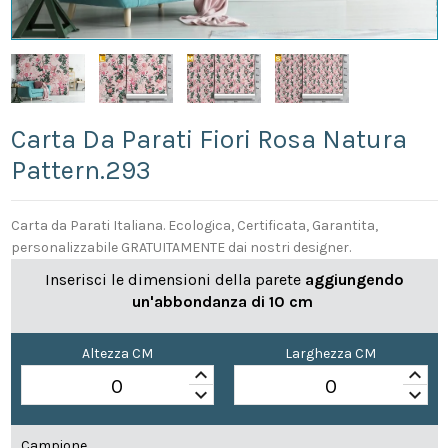
Carta Da Parati Fiori Rosa Natura
Pattern.293
Carta da Parati Italiana. Ecologica, Certificata, Garantita,
personalizzabile GRATUITAMENTE dai nostri designer.
Inserisci le dimensioni della parete
aggiungendo
un'abbondanza di 10 cm
Altezza CM
Larghezza CM
keyboard_arrow_up
keyboard_arrow_up
keyboard_arrow_down
keyboard_arrow_down
Campione