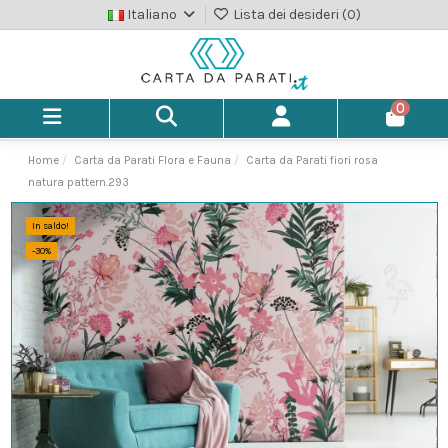
Italiano
Lista dei desideri (
0
)
0
Home
Carta da Parati Flora e Fauna
Carta da Parati fiori rosa
natura pattern.293
In saldo!
-30%