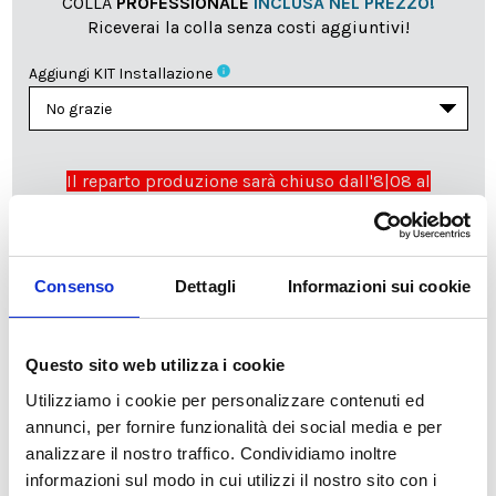
COLLA
PROFESSIONALE
INCLUSA NEL PREZZO!
Riceverai la colla senza costi aggiuntivi!
info
Aggiungi KIT Installazione
Il reparto produzione sarà chiuso dall'8|08 al
23|08|2026 pertanto tutti gli ordini effettuati dal 03|08
in poi verranno lavorati
a partire dal 24|08|2026
e
spediti compatibilmente con i tempi di produzione e
spedizione necessari.
Consenso
Dettagli
Informazioni sui cookie
cartadaparati.it vi augura una Felice Estate!
Questo sito web utilizza i cookie
Disponibile
Utilizziamo i cookie per personalizzare contenuti ed
34,49 €
49,28 €
annunci, per fornire funzionalità dei social media e per
-30%
Tasse incluse
analizzare il nostro traffico. Condividiamo inoltre
informazioni sul modo in cui utilizzi il nostro sito con i