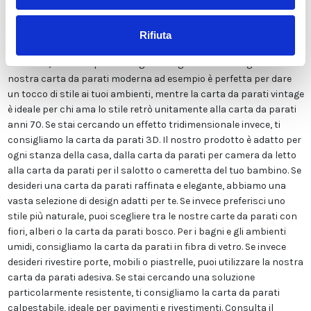
sostanze chimiche pericolose. Inoltre, possiede le certificazioni
ECOLOGICO e GREEN GUARD GOLD, garantendo la massima
sicurezza per te e la tua famiglia. Disponiamo di una vasta gamma
Rifiuta
di finiture tra cui LISCIA CLASSICA, TELA CANVAS, ADESIVA o FIBRA
DI VETRO, ed un ampio catalogo immagini molto variegato. La
nostra carta da parati moderna ad esempio è perfetta per dare
un tocco di stile ai tuoi ambienti, mentre la carta da parati vintage
è ideale per chi ama lo stile retrò unitamente alla carta da parati
anni 70. Se stai cercando un effetto tridimensionale invece, ti
consigliamo la carta da parati 3D. Il nostro prodotto è adatto per
ogni stanza della casa, dalla carta da parati per camera da letto
alla carta da parati per il salotto o cameretta del tuo bambino. Se
desideri una carta da parati raffinata e elegante, abbiamo una
vasta selezione di design adatti per te. Se invece preferisci uno
stile più naturale, puoi scegliere tra le nostre carte da parati con
fiori, alberi o la carta da parati bosco. Per i bagni e gli ambienti
umidi, consigliamo la carta da parati in fibra di vetro. Se invece
desideri rivestire porte, mobili o piastrelle, puoi utilizzare la nostra
carta da parati adesiva. Se stai cercando una soluzione
particolarmente resistente, ti consigliamo la carta da parati
calpestabile, ideale per pavimenti e rivestimenti. Consulta il