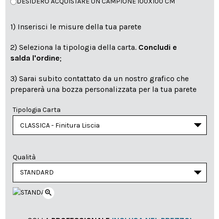
DESIDERO ACQUISTARE UN CAMPIONE 100X100 CM
1) Inserisci le misure della tua parete
2) Seleziona la tipologia della carta.
Concludi e
salda l'ordine
;
3) Sarai subito contattato da un nostro grafico che
preparerà una bozza personalizzata per la tua parete
Tipologia Carta
Qualità
zoom_in