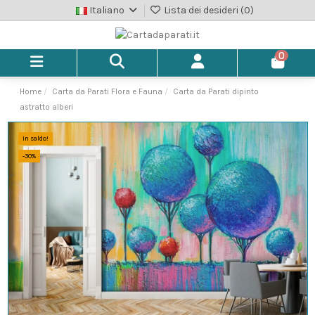
Italiano
Lista dei desideri (
0
)
0
Home
Carta da Parati Flora e Fauna
Carta da Parati dipinto
astratto alberi
In saldo!
-30%