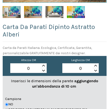
Carta Da Parati Dipinto Astratto
Alberi
Carta da Parati Italiana. Ecologica, Certificata, Garantita,
personalizzabile GRATUITAMENTE dai nostri designer.
Altezza CM
Larghezza CM
keyboard_arrow_up
keyboard_arrow_up
keyboard_arrow_down
keyboard_arrow_down
Inserisci le dimensioni della parete
aggiungendo
un'abbondanza di 10 cm
Campione
NO