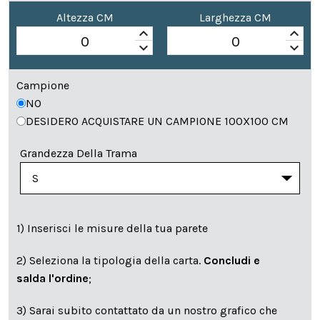
Altezza CM
Larghezza CM
keyboard_arrow_up
keyboard_arrow_up
keyboard_arrow_down
keyboard_arrow_down
Campione
NO
DESIDERO ACQUISTARE UN CAMPIONE 100X100 CM
Grandezza Della Trama
1) Inserisci le misure della tua parete
2) Seleziona la tipologia della carta.
Concludi e
salda l'ordine
;
3) Sarai subito contattato da un nostro grafico che