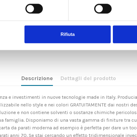
Rifiuta
Descrizione
Dettagli del prodotto
rienza e investimenti in nuove tecnologie made in Italy. Produci
zzabile nello style e nei colori GRATUITAMENTE dai nostri des
soluzione e non contiene solventi o sostanze chimiche pericolo
ua famiglia. Disponiamo di una vasta gamma di finiture tra c
rta da parati moderna ad esempio è perfetta per dare un tocco 
arati anni 70. Se stai cercando un effetto tridimensionale invec