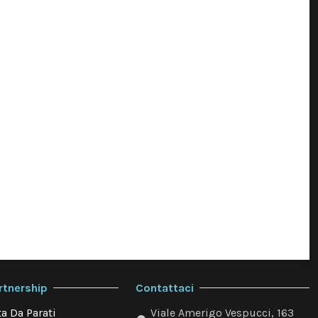
rtnership
Contattaci
a Da Parati
Viale Amerigo Vespucci, 163