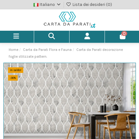
Italiano
Lista dei desideri (
0
)
0
Home
Carta da Parati Flora e Fauna
Carta da Parati decorazione
foglie stilizzate pattern.
In saldo!
-30%