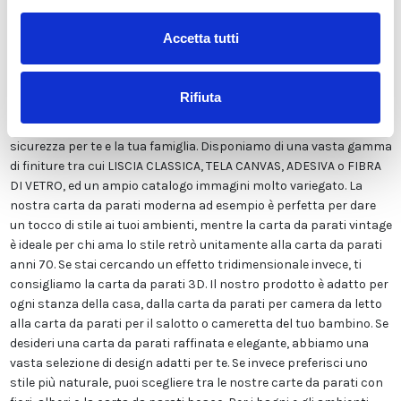
nostra carta da parati esclusivamente in Italia per garantirne
sempre la massima qualità. Questa carta personalizzabile nello
Accetta tutti
style e nei colori GRATUITAMENTE dai nostri designer e adatta ad
ogni tipo di esigenza, grazie al suo design versatile e raffinato.
Viene stampata in altissima risoluzione e non contiene solventi o
Rifiuta
sostanze chimiche pericolose. Inoltre, possiede le certificazioni
ECOLOGICO e GREEN GUARD GOLD, garantendo la massima
sicurezza per te e la tua famiglia. Disponiamo di una vasta gamma
di finiture tra cui LISCIA CLASSICA, TELA CANVAS, ADESIVA o FIBRA
DI VETRO, ed un ampio catalogo immagini molto variegato. La
nostra carta da parati moderna ad esempio è perfetta per dare
un tocco di stile ai tuoi ambienti, mentre la carta da parati vintage
è ideale per chi ama lo stile retrò unitamente alla carta da parati
anni 70. Se stai cercando un effetto tridimensionale invece, ti
consigliamo la carta da parati 3D. Il nostro prodotto è adatto per
ogni stanza della casa, dalla carta da parati per camera da letto
alla carta da parati per il salotto o cameretta del tuo bambino. Se
desideri una carta da parati raffinata e elegante, abbiamo una
vasta selezione di design adatti per te. Se invece preferisci uno
stile più naturale, puoi scegliere tra le nostre carte da parati con