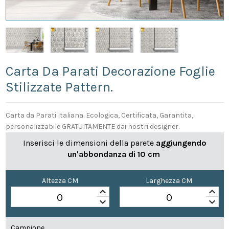
Carta Da Parati Decorazione Foglie
Stilizzate Pattern.
Carta da Parati Italiana. Ecologica, Certificata, Garantita,
personalizzabile GRATUITAMENTE dai nostri designer.
Inserisci le dimensioni della parete
aggiungendo
un'abbondanza di 10 cm
Altezza CM
Larghezza CM
keyboard_arrow_up
keyboard_arrow_up
keyboard_arrow_down
keyboard_arrow_down
Campione