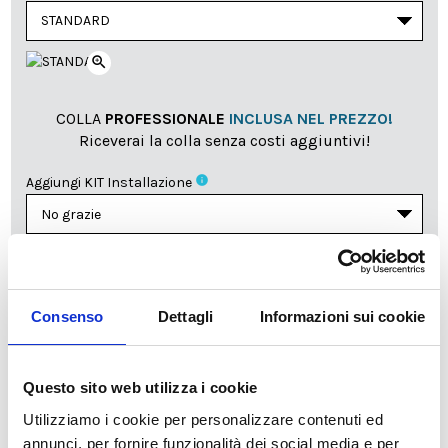
zoom_in
COLLA
PROFESSIONALE
INCLUSA NEL PREZZO!
Riceverai la colla senza costi aggiuntivi!
info
Aggiungi KIT Installazione
Il reparto produzione sarà chiuso dall'8|08 al
23|08|2026 pertanto tutti gli ordini effettuati dal 03|08
Consenso
Dettagli
Informazioni sui cookie
in poi verranno lavorati
a partire dal 24|08|2026
e
spediti compatibilmente con i tempi di produzione e
spedizione necessari.
Questo sito web utilizza i cookie
cartadaparati.it vi augura una Felice Estate!
Utilizziamo i cookie per personalizzare contenuti ed
annunci, per fornire funzionalità dei social media e per