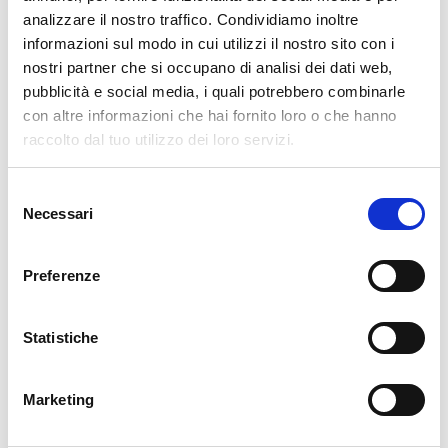
Disponibile
analizzare il nostro traffico. Condividiamo inoltre
informazioni sul modo in cui utilizzi il nostro sito con i
34,49 €
49,28 €
-30%
nostri partner che si occupano di analisi dei dati web,
Tasse incluse
pubblicità e social media, i quali potrebbero combinarle
con altre informazioni che hai fornito loro o che hanno
AGGIUNGI AL CARRELLO
raccolto dal tuo utilizzo dei loro servizi.
Selezione
Necessari
del
consenso
Preferenze
Statistiche
Descrizione
Marketing
La nostra carta da parati Italiana è il frutto di anni di esperienza e
investimenti in nuove tecnologie made in Italy. Produciamo la