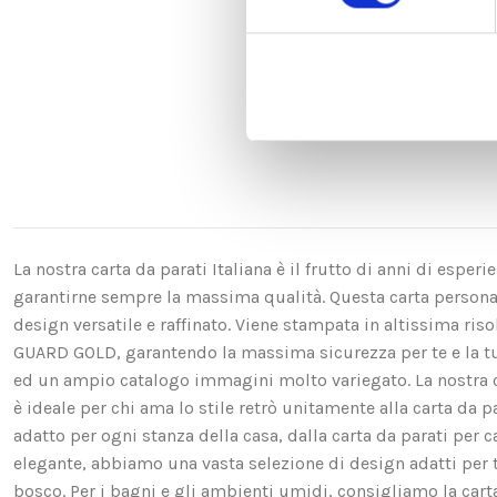
La nostra carta da parati Italiana è il frutto di anni di espe
garantirne sempre la massima qualità. Questa carta personali
design versatile e raffinato. Viene stampata in altissima ri
GUARD GOLD, garantendo la massima sicurezza per te e la t
ed un ampio catalogo immagini molto variegato. La nostra ca
è ideale per chi ama lo stile retrò unitamente alla carta da p
adatto per ogni stanza della casa, dalla carta da parati per c
elegante, abbiamo una vasta selezione di design adatti per te. 
bosco. Per i bagni e gli ambienti umidi, consigliamo la carta d