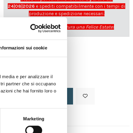
24|08|2026
e spediti compatibilmente con i tempi di
produzione e spedizione necessari.
cartadaparati.it vi augura una Felice Estate!
Informazioni sui cookie
Disponibile
34,49 €
49,28 €
-30%
Tasse incluse
l media e per analizzare il
ostri partner che si occupano
azioni che hai fornito loro o
Aggiungi al carrello
Marketing