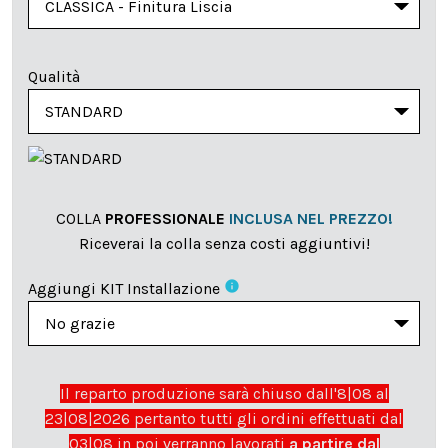
Qualità
COLLA
PROFESSIONALE
INCLUSA NEL PREZZO!
Riceverai la colla senza costi aggiuntivi!
info
Aggiungi KIT Installazione
Il reparto produzione sarà chiuso dall'8|08 al
23|08|2026 pertanto tutti gli ordini effettuati dal
03|08 in poi verranno lavorati
a partire dal