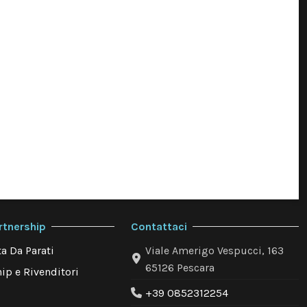
rtnership
Contattaci
a Da Parati
Viale Amerigo Vespucci, 163
65126 Pescara
ip e Rivenditori
+39 0852312254