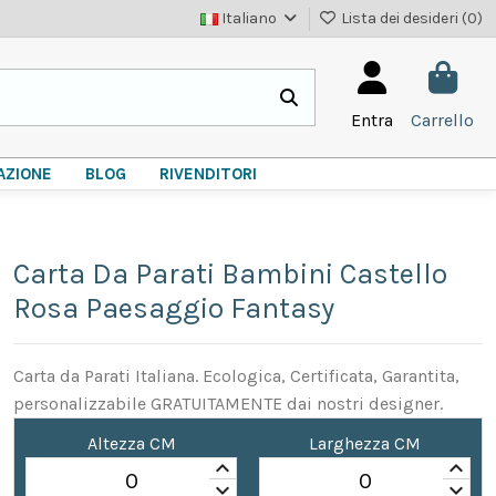
Italiano
Lista dei desideri (
0
)
Entra
Carrello
AZIONE
BLOG
RIVENDITORI
Carta Da Parati Bambini Castello
Rosa Paesaggio Fantasy
Carta da Parati Italiana. Ecologica, Certificata, Garantita,
personalizzabile GRATUITAMENTE dai nostri designer.
Altezza CM
Larghezza CM
keyboard_arrow_up
keyboard_arrow_up
keyboard_arrow_down
keyboard_arrow_down