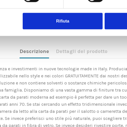
Rifiuta
Descrizione
Dettagli del prodotto
rienza e investimenti in nuove tecnologie made in Italy. Produci
zzabile nello style e nei colori GRATUITAMENTE dai nostri des
soluzione e non contiene solventi o sostanze chimiche pericolo
ua famiglia. Disponiamo di una vasta gamma di finiture tra c
rta da parati moderna ad esempio è perfetta per dare un tocco 
arati anni 70. Se stai cercando un effetto tridimensionale invec
amera da letto alla carta da parati per il salotto o cameretta d
Se invece preferisci uno stile più naturale, puoi scegliere tra l
a parati in fibra di vetro. Se invece desideri rivestire porte, m