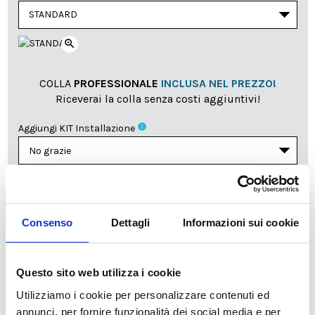
zoom_in
COLLA
PROFESSIONALE
INCLUSA NEL PREZZO!
Riceverai la colla senza costi aggiuntivi!
info
Aggiungi KIT Installazione
Il reparto produzione sarà chiuso dall'8|08 al
23|08|2026 pertanto tutti gli ordini effettuati dal 03|08
Consenso
Dettagli
Informazioni sui cookie
in poi verranno lavorati
a partire dal 24|08|2026
e
spediti compatibilmente con i tempi di produzione e
spedizione necessari.
Questo sito web utilizza i cookie
cartadaparati.it vi augura una Felice Estate!
Utilizziamo i cookie per personalizzare contenuti ed
annunci, per fornire funzionalità dei social media e per