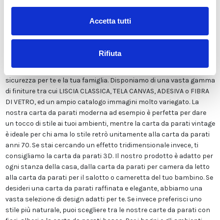
nostra carta da parati esclusivamente in Italia per garantirne
sempre la massima qualità. Questa carta personalizzabile nello
Accetta tutti
style e nei colori GRATUITAMENTE dai nostri designer e adatta ad
ogni tipo di esigenza, grazie al suo design versatile e raffinato.
Viene stampata in altissima risoluzione e non contiene solventi o
Rifiuta
sostanze chimiche pericolose. Inoltre, possiede le certificazioni
ECOLOGICO e GREEN GUARD GOLD, garantendo la massima
sicurezza per te e la tua famiglia. Disponiamo di una vasta gamma
di finiture tra cui LISCIA CLASSICA, TELA CANVAS, ADESIVA o FIBRA
DI VETRO, ed un ampio catalogo immagini molto variegato. La
nostra carta da parati moderna ad esempio è perfetta per dare
un tocco di stile ai tuoi ambienti, mentre la carta da parati vintage
è ideale per chi ama lo stile retrò unitamente alla carta da parati
anni 70. Se stai cercando un effetto tridimensionale invece, ti
consigliamo la carta da parati 3D. Il nostro prodotto è adatto per
ogni stanza della casa, dalla carta da parati per camera da letto
alla carta da parati per il salotto o cameretta del tuo bambino. Se
desideri una carta da parati raffinata e elegante, abbiamo una
vasta selezione di design adatti per te. Se invece preferisci uno
stile più naturale, puoi scegliere tra le nostre carte da parati con