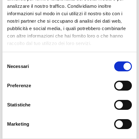
Disponibile
analizzare il nostro traffico. Condividiamo inoltre
informazioni sul modo in cui utilizzi il nostro sito con i
34,49 €
49,28 €
-30%
nostri partner che si occupano di analisi dei dati web,
Tasse incluse
pubblicità e social media, i quali potrebbero combinarle
con altre informazioni che hai fornito loro o che hanno
AGGIUNGI AL CARRELLO
raccolto dal tuo utilizzo dei loro servizi.
Selezione
Necessari
del
consenso
Preferenze
Statistiche
Descrizione
Marketing
La nostra carta da parati Italiana è il frutto di anni di esperienza e
investimenti in nuove tecnologie made in Italy. Produciamo la