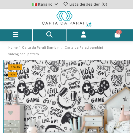
Italiano
Lista dei desideri (
0
)
0
Home
Carta da Parati Bambini
Carta da Parati bambini
videogiochi pattern.
In saldo!
-30%