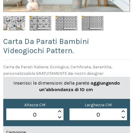
Carta Da Parati Bambini
Videogiochi Pattern.
Carta da Parati Italiana. Ecologica, Certificata, Garantita,
personalizzabile GRATUITAMENTE dai nostri designer.
Inserisci le dimensioni della parete
aggiungendo
un'abbondanza di 10 cm
Altezza CM
Larghezza CM
keyboard_arrow_up
keyboard_arrow_up
keyboard_arrow_down
keyboard_arrow_down
Campione