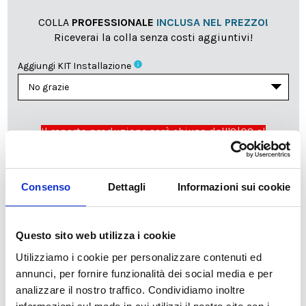
COLLA
PROFESSIONALE
INCLUSA NEL PREZZO!
Riceverai la colla senza costi aggiuntivi!
info
Aggiungi KIT Installazione
Il reparto produzione sarà chiuso dall'8|08 al
23|08|2026 pertanto tutti gli ordini effettuati dal 03|08
in poi verranno lavorati
a partire dal 24|08|2026
e
spediti compatibilmente con i tempi di produzione e
Consenso
Dettagli
Informazioni sui cookie
spedizione necessari.
cartadaparati.it vi augura una Felice Estate!
Questo sito web utilizza i cookie
Utilizziamo i cookie per personalizzare contenuti ed
Disponibile
annunci, per fornire funzionalità dei social media e per
34,49 €
49,28 €
-30%
analizzare il nostro traffico. Condividiamo inoltre
Tasse incluse