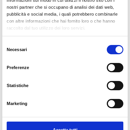
informazioni sul modo in cui utilizzi il nostro sito con i
nostri partner che si occupano di analisi dei dati web,
AGGIUNGI AL CARRELLO
pubblicità e social media, i quali potrebbero combinarle
con altre informazioni che hai fornito loro o che hanno
raccolto dal tuo utilizzo dei loro servizi.
Selezione
Necessari
del
consenso
Preferenze
Descrizione
Statistiche
La nostra carta da parati Italiana è il frutto di anni di esperienza e
investimenti in nuove tecnologie made in Italy. Produciamo la
Marketing
nostra carta da parati esclusivamente in Italia per garantirne
sempre la massima qualità. Questa carta personalizzabile nello
style e nei colori GRATUITAMENTE dai nostri designer e adatta ad
ogni tipo di esigenza, grazie al suo design versatile e raffinato.
Accetta tutti