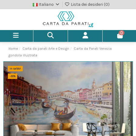
Italiano
Lista dei desideri (
0
)
0
Home
Carta da parati Arte e Design
Carta da Parati Venezia
gondola illustrata
In saldo!
-30%