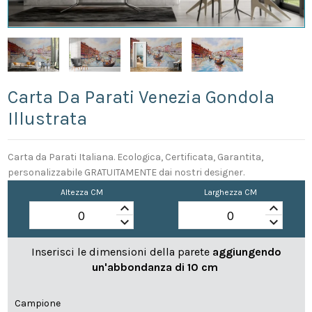
Carta Da Parati Venezia Gondola
Illustrata
Carta da Parati Italiana. Ecologica, Certificata, Garantita,
personalizzabile GRATUITAMENTE dai nostri designer.
Altezza CM
Larghezza CM
keyboard_arrow_up
keyboard_arrow_up
keyboard_arrow_down
keyboard_arrow_down
Inserisci le dimensioni della parete
aggiungendo
un'abbondanza di 10 cm
Campione