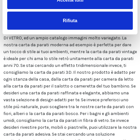
Viene stampata in altissima risoluzione e non contiene solventi o
sostanze chimiche pericolose. Inoltre, possiede le certificazioni
ECOLOGICO e GREEN GUARD GOLD, garantendo la massima
Rifiuta
sicurezza per te e la tua famiglia. Disponiamo di una vasta gamma
di finiture tra cui LISCIA CLASSICA, TELA CANVAS, ADESIVA o FIBRA
DI VETRO, ed un ampio catalogo immagini molto variegato. La
nostra carta da parati moderna ad esempio è perfetta per dare
un tocco di stile ai tuoi ambienti, mentre la carta da parati vintage
è ideale per chi ama lo stile retrò unitamente alla carta da parati
anni 70. Se stai cercando un effetto tridimensionale invece, ti
consigliamo la carta da parati 3D. Il nostro prodotto è adatto per
ogni stanza della casa, dalla carta da parati per camera da letto
alla carta da parati per il salotto o cameretta del tuo bambino. Se
desideri una carta da parati raffinata e elegante, abbiamo una
vasta selezione di design adatti per te. Se invece preferisci uno
stile più naturale, puoi scegliere tra le nostre carte da parati con
fiori, alberi o la carta da parati bosco. Per i bagni e gli ambienti
umidi, consigliamo la carta da parati in fibra di vetro. Se invece
desideri rivestire porte, mobili o piastrelle, puoi utilizzare la nostra
carta da parati adesiva. Se stai cercando una soluzione