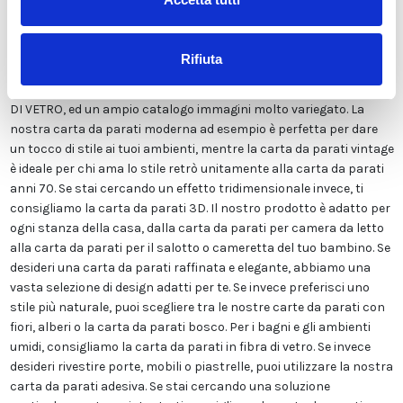
Viene stampata in altissima risoluzione e non contiene solventi o
sostanze chimiche pericolose. Inoltre, possiede le certificazioni
ECOLOGICO e GREEN GUARD GOLD, garantendo la massima
Rifiuta
sicurezza per te e la tua famiglia. Disponiamo di una vasta gamma
di finiture tra cui LISCIA CLASSICA, TELA CANVAS, ADESIVA o FIBRA
DI VETRO, ed un ampio catalogo immagini molto variegato. La
nostra carta da parati moderna ad esempio è perfetta per dare
un tocco di stile ai tuoi ambienti, mentre la carta da parati vintage
è ideale per chi ama lo stile retrò unitamente alla carta da parati
anni 70. Se stai cercando un effetto tridimensionale invece, ti
consigliamo la carta da parati 3D. Il nostro prodotto è adatto per
ogni stanza della casa, dalla carta da parati per camera da letto
alla carta da parati per il salotto o cameretta del tuo bambino. Se
desideri una carta da parati raffinata e elegante, abbiamo una
vasta selezione di design adatti per te. Se invece preferisci uno
stile più naturale, puoi scegliere tra le nostre carte da parati con
fiori, alberi o la carta da parati bosco. Per i bagni e gli ambienti
umidi, consigliamo la carta da parati in fibra di vetro. Se invece
desideri rivestire porte, mobili o piastrelle, puoi utilizzare la nostra
carta da parati adesiva. Se stai cercando una soluzione