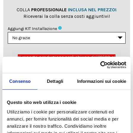
COLLA
PROFESSIONALE
INCLUSA NEL PREZZO!
Riceverai la colla senza costi aggiuntivi!
info
Aggiungi KIT Installazione
Il reparto produzione sarà chiuso dall'8|08 al
23|08|2026 pertanto tutti gli ordini effettuati dal 03|08
in poi verranno lavorati
a partire dal 24|08|2026
e
spediti compatibilmente con i tempi di produzione e
Consenso
Dettagli
Informazioni sui cookie
spedizione necessari.
cartadaparati.it vi augura una Felice Estate!
Questo sito web utilizza i cookie
Utilizziamo i cookie per personalizzare contenuti ed
Disponibile
annunci, per fornire funzionalità dei social media e per
34,49 €
49,28 €
-30%
analizzare il nostro traffico. Condividiamo inoltre
Tasse incluse