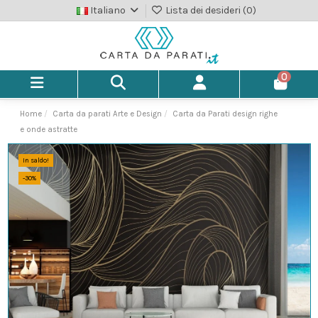
Italiano
Lista dei desideri (
0
)
0
Home
Carta da parati Arte e Design
Carta da Parati design righe
e onde astratte
In saldo!
-30%