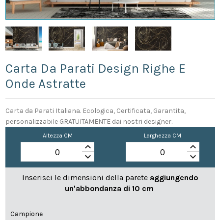
Carta Da Parati Design Righe E
Onde Astratte
Carta da Parati Italiana. Ecologica, Certificata, Garantita,
personalizzabile GRATUITAMENTE dai nostri designer.
Altezza CM
Larghezza CM
keyboard_arrow_up
keyboard_arrow_up
keyboard_arrow_down
keyboard_arrow_down
Inserisci le dimensioni della parete
aggiungendo
un'abbondanza di 10 cm
Campione