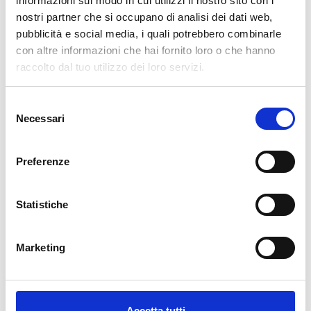
informazioni sul modo in cui utilizzi il nostro sito con i
nostri partner che si occupano di analisi dei dati web,
AGGIUNGI AL CARRELLO
pubblicità e social media, i quali potrebbero combinarle
con altre informazioni che hai fornito loro o che hanno
raccolto dal tuo utilizzo dei loro servizi.
Selezione
Necessari
del
consenso
Preferenze
Descrizione
Statistiche
La nostra carta da parati Italiana è il frutto di anni di esperienza e
investimenti in nuove tecnologie made in Italy. Produciamo la
Marketing
nostra carta da parati esclusivamente in Italia per garantirne
sempre la massima qualità. Questa carta personalizzabile nello
style e nei colori GRATUITAMENTE dai nostri designer e adatta ad
ogni tipo di esigenza, grazie al suo design versatile e raffinato.
Accetta tutti